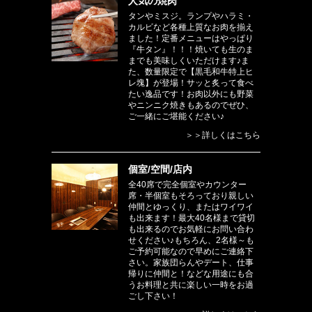
人気の焼肉
タンやミスジ。ランプやハラミ・
カルビなど各種上質なお肉を揃え
ました！定番メニューはやっぱり
『牛タン』！！！焼いても生のま
までも美味しくいただけます♪ま
た、数量限定で【黒毛和牛特上ヒ
レ塊】が登場！サッと炙って食べ
たい逸品です！お肉以外にも野菜
やニンニク焼きもあるのでぜひ、
ご一緒にご堪能ください♪
＞＞詳しくはこちら
個室/空間/店内
全40席で完全個室やカウンター
席・半個室もそろっており親しい
仲間とゆっくり、またはワイワイ
も出来ます！最大40名様まで貸切
も出来るのでお気軽にお問い合わ
せください♪もちろん、2名様～も
ご予約可能なので早めにご連絡下
さい。家族団らんやデート、仕事
帰りに仲間と！などな用途にも合
うお料理と共に楽しい一時をお過
ごし下さい！