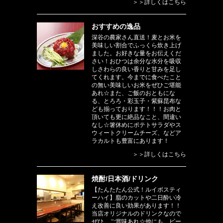
＞＞詳しくはこちら
おすすめの逸品
深谷の農家さん直送！麦とお米を
美味しい割合でふっくら炊き上げ
ました。お好きな量をお伝えくだ
さい！おひつは余分な水分を吸収
しさわらの良い香りと甘みを足し
てくれます。今までに食べたこと
の無い美味しいお米をぜひご堪能
あれ☆また、ご飯のおともにな
る、とろろ・彩玉子・紫蘇昆布な
ども揃っております！！！お肉と
頂いても更に絶品なこと、間違い
なし☆箸休めにポテトサラダやス
ウィートクリームチーズ、などア
ラカルトも豊富にあります！
＞＞詳しくはこちら
焼酎/日本酒/ドリンク
【たんたたん公式！ルイボスティ
ーハイ】脂のカットや二日酔い冷
え改善に良い効果があります！！
当店オリジナルのドリンクなので
ぜひ、ご賞味あれ☆他にも、ビー