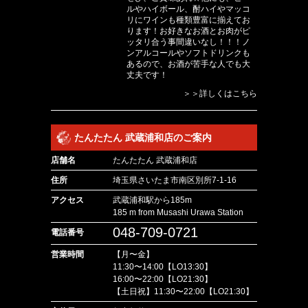
ルやハイボール、酎ハイやマッコ
リにワインも種類豊富に揃えてお
ります！お好きなお酒とお肉がピ
ッタリ合う事間違いなし！！！ノ
ンアルコールやソフトドリンクも
あるので、お酒が苦手な人でも大
丈夫です！
＞＞詳しくはこちら
たんたたん 武蔵浦和店のご案内
店舗名
たんたたん 武蔵浦和店
住所
埼玉県さいたま市南区別所7-1-16
アクセス
武蔵浦和駅から185m
185 m from Musashi Urawa Station
048-709-0721
電話番号
営業時間
【月〜金】
11:30〜14:00【LO13:30】
16:00〜22:00【LO21:30】
【土日祝】11:30〜22:00【LO21:30】