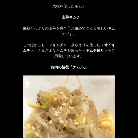
大根を使ったキムチ
・山芋キムチ
栄養たっぷりの山芋を唐辛子と絡めてつくる珍しいキム
チです。
このほかにも、＜
キムチ
＞、きゅうりを使った＜
オイキ
ムチ
＞、さまざまなキムチを盛った＜
キムチ盛り
＞をご
用意しています。
お肉の脇役「ナムル」