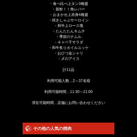
・食べ比べ上タン3種盛
・新鮮！！角レバー
・おまかせ上赤身4種盛
・焼きしゃぶサーロイン
・和牛上ロース塊
・たんたたんキムチ
・季節のナムル
・キャベ千サラダ
・和牛炙りホイルユッケ
・おひつ金シャリ
・〆のアイス
計11品
利用可能人数…2～37名様
利用可能時間…11:30～21:00
滞在可能時間…店舗にお問い合わせください
その他の人気の焼肉