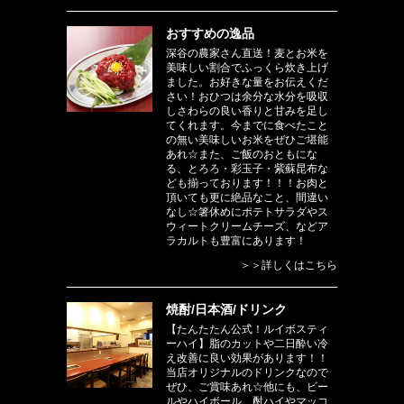
おすすめの逸品
深谷の農家さん直送！麦とお米を
美味しい割合でふっくら炊き上げ
ました。お好きな量をお伝えくだ
さい！おひつは余分な水分を吸収
しさわらの良い香りと甘みを足し
てくれます。今までに食べたこと
の無い美味しいお米をぜひご堪能
あれ☆また、ご飯のおともにな
る、とろろ・彩玉子・紫蘇昆布な
ども揃っております！！！お肉と
頂いても更に絶品なこと、間違い
なし☆箸休めにポテトサラダやス
ウィートクリームチーズ、などア
ラカルトも豊富にあります！
＞＞詳しくはこちら
焼酎/日本酒/ドリンク
【たんたたん公式！ルイボスティ
ーハイ】脂のカットや二日酔い冷
え改善に良い効果があります！！
当店オリジナルのドリンクなので
ぜひ、ご賞味あれ☆他にも、ビー
ルやハイボール、酎ハイやマッコ