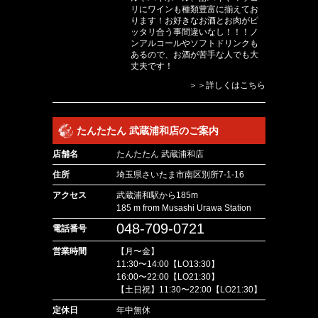
リにワインも種類豊富に揃えてお
ります！お好きなお酒とお肉がピ
ッタリ合う事間違いなし！！！ノ
ンアルコールやソフトドリンクも
あるので、お酒が苦手な人でも大
丈夫です！
＞＞詳しくはこちら
たんたたん 武蔵浦和店のご案内
店舗名
たんたたん 武蔵浦和店
住所
埼玉県さいたま市南区別所7-1-16
アクセス
武蔵浦和駅から185m
185 m from Musashi Urawa Station
048-709-0721
電話番号
営業時間
【月〜金】
11:30〜14:00【LO13:30】
16:00〜22:00【LO21:30】
【土日祝】11:30〜22:00【LO21:30】
定休日
年中無休