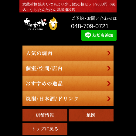
武蔵浦和 焼肉 いつもより少し贅沢♪極セット9680円（税
込）なら たんたたん 武蔵浦和店
048-709-0721