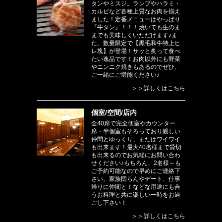
タンやミスジ。ランプやハラミ・
カルビなど各種上質なお肉を揃え
ました！定番メニューはやっぱり
『牛タン』！！！焼いても生のま
までも美味しくいただけます♪ま
た、数量限定で【黒毛和牛特上ヒ
レ塊】が登場！サッと炙って食べ
たい逸品です！お肉以外にも野菜
やニンニク焼きもあるのでぜひ、
ご一緒にご堪能ください♪
＞＞詳しくはこちら
個室/空間/店内
全40席で完全個室やカウンター
席・半個室もそろっており親しい
仲間とゆっくり、またはワイワイ
も出来ます！最大40名様まで貸切
も出来るのでお気軽にお問い合わ
せください♪もちろん、2名様～も
ご予約可能なので早めにご連絡下
さい。家族団らんやデート、仕事
帰りに仲間と！などな用途にも合
うお料理と共に楽しい一時をお過
ごし下さい！
＞＞詳しくはこちら