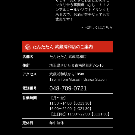
ッタリ合う事間違いなし！！！ノ
ンアルコールやソフトドリンクも
あるので、お酒が苦手な人でも大
丈夫です！
＞＞詳しくはこちら
たんたたん 武蔵浦和店のご案内
店舗名
たんたたん 武蔵浦和店
住所
埼玉県さいたま市南区別所7-1-16
アクセス
武蔵浦和駅から185m
185 m from Musashi Urawa Station
048-709-0721
電話番号
営業時間
【月〜金】
11:30〜14:00【LO13:30】
16:00〜22:00【LO21:30】
【土日祝】11:30〜22:00【LO21:30】
定休日
年中無休