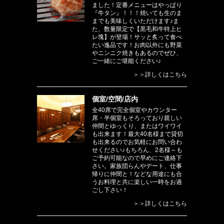
ました！定番メニューはやっぱり
『牛タン』！！！焼いても生のま
までも美味しくいただけます♪ま
た、数量限定で【黒毛和牛特上ヒ
レ塊】が登場！サッと炙って食べ
たい逸品です！お肉以外にも野菜
やニンニク焼きもあるのでぜひ、
ご一緒にご堪能ください♪
＞＞詳しくはこちら
個室/空間/店内
全40席で完全個室やカウンター
席・半個室もそろっており親しい
仲間とゆっくり、またはワイワイ
も出来ます！最大40名様まで貸切
も出来るのでお気軽にお問い合わ
せください♪もちろん、2名様～も
ご予約可能なので早めにご連絡下
さい。家族団らんやデート、仕事
帰りに仲間と！などな用途にも合
うお料理と共に楽しい一時をお過
ごし下さい！
＞＞詳しくはこちら