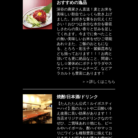
おすすめの逸品
深谷の農家さん直送！麦とお米を
美味しい割合でふっくら炊き上げ
ました。お好きな量をお伝えくだ
さい！おひつは余分な水分を吸収
しさわらの良い香りと甘みを足し
てくれます。今までに食べたこと
の無い美味しいお米をぜひご堪能
あれ☆また、ご飯のおともにな
る、とろろ・彩玉子・紫蘇昆布な
ども揃っております！！！お肉と
頂いても更に絶品なこと、間違い
なし☆箸休めにポテトサラダやス
ウィートクリームチーズ、などア
ラカルトも豊富にあります！
＞＞詳しくはこちら
焼酎/日本酒/ドリンク
【たんたたん公式！ルイボスティ
ーハイ】脂のカットや二日酔い冷
え改善に良い効果があります！！
当店オリジナルのドリンクなので
ぜひ、ご賞味あれ☆他にも、ビー
ルやハイボール、酎ハイやマッコ
リにワインも種類豊富に揃えてお
ります！お好きなお酒とお肉がピ