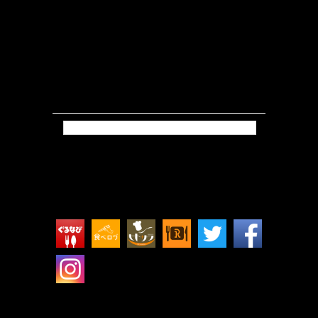
Tweets by isokkoshouten_h