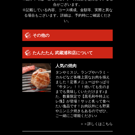
合がございます。
※記載している内容、コース構成、金額等、実際と異な
る場合もございます。詳細は、予約時にご確認くださ
い。
その他の
たんたたん 武蔵浦和店について
人気の焼肉
タンやミスジ。ランプやハラミ・
カルビなど各種上質なお肉を揃え
ました！定番メニューはやっぱり
『牛タン』！！！焼いても生のま
までも美味しくいただけます♪ま
た、数量限定で【黒毛和牛特上ヒ
レ塊】が登場！サッと炙って食べ
たい逸品です！お肉以外にも野菜
やニンニク焼きもあるのでぜひ、
ご一緒にご堪能ください♪
＞＞詳しくはこちら