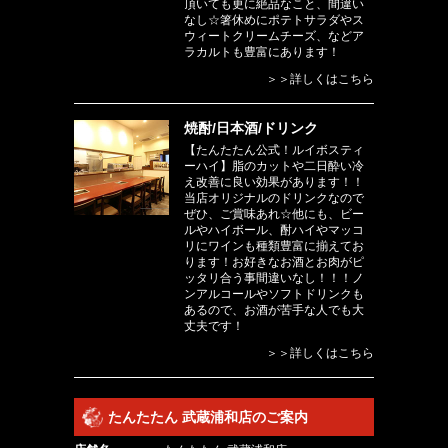
頂いても更に絶品なこと、間違い
なし☆箸休めにポテトサラダやス
ウィートクリームチーズ、などア
ラカルトも豊富にあります！
＞＞詳しくはこちら
焼酎/日本酒/ドリンク
【たんたたん公式！ルイボスティ
ーハイ】脂のカットや二日酔い冷
え改善に良い効果があります！！
当店オリジナルのドリンクなので
ぜひ、ご賞味あれ☆他にも、ビー
ルやハイボール、酎ハイやマッコ
リにワインも種類豊富に揃えてお
ります！お好きなお酒とお肉がピ
ッタリ合う事間違いなし！！！ノ
ンアルコールやソフトドリンクも
あるので、お酒が苦手な人でも大
丈夫です！
＞＞詳しくはこちら
たんたたん 武蔵浦和店のご案内