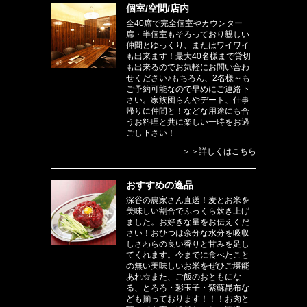
個室/空間/店内
全40席で完全個室やカウンター
席・半個室もそろっており親しい
仲間とゆっくり、またはワイワイ
も出来ます！最大40名様まで貸切
も出来るのでお気軽にお問い合わ
せください♪もちろん、2名様～も
ご予約可能なので早めにご連絡下
さい。家族団らんやデート、仕事
帰りに仲間と！などな用途にも合
うお料理と共に楽しい一時をお過
ごし下さい！
＞＞詳しくはこちら
おすすめの逸品
深谷の農家さん直送！麦とお米を
美味しい割合でふっくら炊き上げ
ました。お好きな量をお伝えくだ
さい！おひつは余分な水分を吸収
しさわらの良い香りと甘みを足し
てくれます。今までに食べたこと
の無い美味しいお米をぜひご堪能
あれ☆また、ご飯のおともにな
る、とろろ・彩玉子・紫蘇昆布な
ども揃っております！！！お肉と