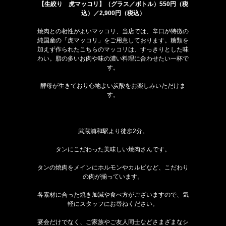
【生絞り 虎マッコリ】（グラス／ボトル）550円（税
込）／2,900円（税込）
焼肉との相性がよいマッコリ、当店では、辛口が特徴の
純国産の「虎マッコリ」をご用意しております。糖類を
加えず作られたこちらのマッコリは、すっきりとした味
わい。脂の多いお肉や味の濃い料理に合わせたい一杯で
す。
酵母が生きており心地よい炭酸をお楽しみいただけま
す。
武蔵浦和駅より徒歩2分。
タンにこだわった美味しい焼肉さんです。
タンの焼肉をメインにホルモンやカルビなど、こだわり
の肉が揃っています。
各素材に合った焼き加減や食べ方がございますので、気
軽にスタッフにお尋ねください。
宴会だけでなく、ご家族やご友人同士などさまざまなシ