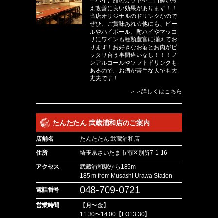
ーハイ】脂のカットや二日酔い冷
え改善に良い効果があります！！
当店オリジナルのドリンクなので
ぜひ、ご賞味あれ☆他にも、ビー
ルやハイボール、酎ハイやマッコ
リにワインも種類豊富に揃えてお
ります！お好きなお酒とお肉がピ
ッタリ合う事間違いなし！！！ノ
ンアルコールやソフトドリンクも
あるので、お酒が苦手な人でも大
丈夫です！
＞＞詳しくはこちら
たんたたん 武蔵浦和店のご案内
店舗名
たんたたん 武蔵浦和店
住所
埼玉県さいたま市南区別所7-1-16
アクセス
武蔵浦和駅から185m
185 m from Musashi Urawa Station
048-709-0721
電話番号
営業時間
【月〜金】
11:30〜14:00【LO13:30】