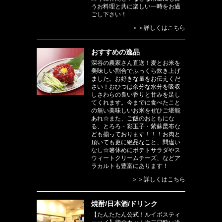
うお料理と共に楽しい一時をお過
ごし下さい！
＞＞詳しくはこちら
おすすめの逸品
深谷の農家さん直送！麦とお米を
美味しい割合でふっくら炊き上げ
ました。お好きな量をお伝えくだ
さい！おひつは余分な水分を吸収
しさわらの良い香りと甘みを足し
てくれます。今までに食べたこと
の無い美味しいお米をぜひご堪能
あれ☆また、ご飯のおともにな
る、とろろ・彩玉子・紫蘇昆布な
ども揃っております！！！お肉と
頂いても更に絶品なこと、間違い
なし☆箸休めにポテトサラダやス
ウィートクリームチーズ、などア
ラカルトも豊富にあります！
＞＞詳しくはこちら
焼酎/日本酒/ドリンク
【たんたたん公式！ルイボスティ