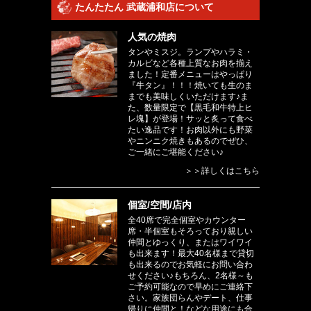
たんたたん 武蔵浦和店について
人気の焼肉
タンやミスジ。ランプやハラミ・
カルビなど各種上質なお肉を揃え
ました！定番メニューはやっぱり
『牛タン』！！！焼いても生のま
までも美味しくいただけます♪ま
た、数量限定で【黒毛和牛特上ヒ
レ塊】が登場！サッと炙って食べ
たい逸品です！お肉以外にも野菜
やニンニク焼きもあるのでぜひ、
ご一緒にご堪能ください♪
＞＞詳しくはこちら
個室/空間/店内
全40席で完全個室やカウンター
席・半個室もそろっており親しい
仲間とゆっくり、またはワイワイ
も出来ます！最大40名様まで貸切
も出来るのでお気軽にお問い合わ
せください♪もちろん、2名様～も
ご予約可能なので早めにご連絡下
さい。家族団らんやデート、仕事
帰りに仲間と！などな用途にも合