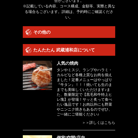
合がございます。
※記載している内容、コース構成、金額等、実際と異な
る場合もございます。詳細は、予約時にご確認くださ
い。
その他の
たんたたん 武蔵浦和店について
人気の焼肉
タンやミスジ。ランプやハラミ・
カルビなど各種上質なお肉を揃え
ました！定番メニューはやっぱり
『牛タン』！！！焼いても生のま
までも美味しくいただけます♪ま
た、数量限定で【黒毛和牛特上ヒ
レ塊】が登場！サッと炙って食べ
たい逸品です！お肉以外にも野菜
やニンニク焼きもあるのでぜひ、
ご一緒にご堪能ください♪
＞＞詳しくはこちら
個室/空間/店内