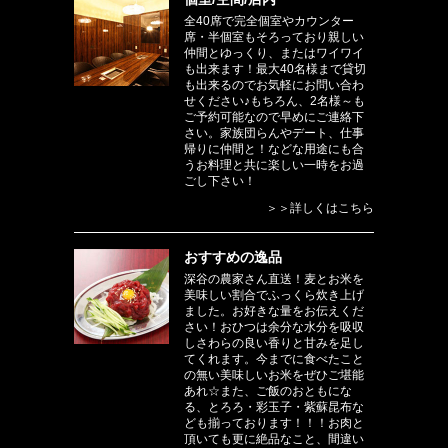
全40席で完全個室やカウンター
席・半個室もそろっており親しい
仲間とゆっくり、またはワイワイ
も出来ます！最大40名様まで貸切
も出来るのでお気軽にお問い合わ
せください♪もちろん、2名様～も
ご予約可能なので早めにご連絡下
さい。家族団らんやデート、仕事
帰りに仲間と！などな用途にも合
うお料理と共に楽しい一時をお過
ごし下さい！
＞＞詳しくはこちら
おすすめの逸品
深谷の農家さん直送！麦とお米を
美味しい割合でふっくら炊き上げ
ました。お好きな量をお伝えくだ
さい！おひつは余分な水分を吸収
しさわらの良い香りと甘みを足し
てくれます。今までに食べたこと
の無い美味しいお米をぜひご堪能
あれ☆また、ご飯のおともにな
る、とろろ・彩玉子・紫蘇昆布な
ども揃っております！！！お肉と
頂いても更に絶品なこと、間違い