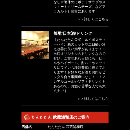
なし☆箸休めにポテトサラダやス
ウィートクリームチーズ、などア
ラカルトも豊富にあります！
＞＞詳しくはこちら
焼酎/日本酒/ドリンク
【たんたたん公式！ルイボスティ
ーハイ】脂のカットや二日酔い冷
え改善に良い効果があります！！
当店オリジナルのドリンクなので
ぜひ、ご賞味あれ☆他にも、ビー
ルやハイボール、酎ハイやマッコ
リにワインも種類豊富に揃えてお
ります！お好きなお酒とお肉がピ
ッタリ合う事間違いなし！！！ノ
ンアルコールやソフトドリンクも
あるので、お酒が苦手な人でも大
丈夫です！
＞＞詳しくはこちら
たんたたん 武蔵浦和店のご案内
店舗名
たんたたん 武蔵浦和店