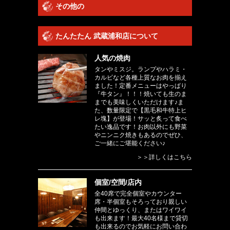
その他の
たんたたん 武蔵浦和店について
人気の焼肉
タンやミスジ。ランプやハラミ・
カルビなど各種上質なお肉を揃え
ました！定番メニューはやっぱり
『牛タン』！！！焼いても生のま
までも美味しくいただけます♪ま
た、数量限定で【黒毛和牛特上ヒ
レ塊】が登場！サッと炙って食べ
たい逸品です！お肉以外にも野菜
やニンニク焼きもあるのでぜひ、
ご一緒にご堪能ください♪
＞＞詳しくはこちら
個室/空間/店内
全40席で完全個室やカウンター
席・半個室もそろっており親しい
仲間とゆっくり、またはワイワイ
も出来ます！最大40名様まで貸切
も出来るのでお気軽にお問い合わ