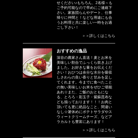
せください♪もちろん、2名様～も
ご予約可能なので早めにご連絡下
さい。家族団らんやデート、仕事
帰りに仲間と！などな用途にも合
うお料理と共に楽しい一時をお過
ごし下さい！
＞＞詳しくはこちら
おすすめの逸品
深谷の農家さん直送！麦とお米を
美味しい割合でふっくら炊き上げ
ました。お好きな量をお伝えくだ
さい！おひつは余分な水分を吸収
しさわらの良い香りと甘みを足し
てくれます。今までに食べたこと
の無い美味しいお米をぜひご堪能
あれ☆また、ご飯のおともにな
る、とろろ・彩玉子・紫蘇昆布な
ども揃っております！！！お肉と
頂いても更に絶品なこと、間違い
なし☆箸休めにポテトサラダやス
ウィートクリームチーズ、などア
ラカルトも豊富にあります！
＞＞詳しくはこちら