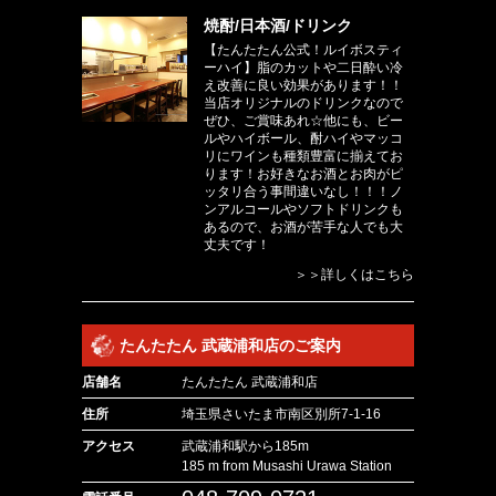
焼酎/日本酒/ドリンク
【たんたたん公式！ルイボスティ
ーハイ】脂のカットや二日酔い冷
え改善に良い効果があります！！
当店オリジナルのドリンクなので
ぜひ、ご賞味あれ☆他にも、ビー
ルやハイボール、酎ハイやマッコ
リにワインも種類豊富に揃えてお
ります！お好きなお酒とお肉がピ
ッタリ合う事間違いなし！！！ノ
ンアルコールやソフトドリンクも
あるので、お酒が苦手な人でも大
丈夫です！
＞＞詳しくはこちら
たんたたん 武蔵浦和店のご案内
店舗名
たんたたん 武蔵浦和店
住所
埼玉県さいたま市南区別所7-1-16
アクセス
武蔵浦和駅から185m
185 m from Musashi Urawa Station