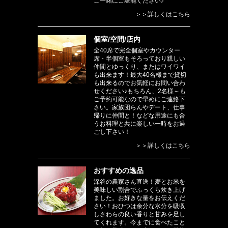
ご一緒にご堪能ください♪
＞＞詳しくはこちら
個室/空間/店内
全40席で完全個室やカウンター
席・半個室もそろっており親しい
仲間とゆっくり、またはワイワイ
も出来ます！最大40名様まで貸切
も出来るのでお気軽にお問い合わ
せください♪もちろん、2名様～も
ご予約可能なので早めにご連絡下
さい。家族団らんやデート、仕事
帰りに仲間と！などな用途にも合
うお料理と共に楽しい一時をお過
ごし下さい！
＞＞詳しくはこちら
おすすめの逸品
深谷の農家さん直送！麦とお米を
美味しい割合でふっくら炊き上げ
ました。お好きな量をお伝えくだ
さい！おひつは余分な水分を吸収
しさわらの良い香りと甘みを足し
てくれます。今までに食べたこと