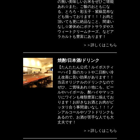
の無い美味しいお米をぜひご堪能
あれ☆また、ご飯のおともにな
る、とろろ・彩玉子・紫蘇昆布な
ども揃っております！！！お肉と
頂いても更に絶品なこと、間違い
なし☆箸休めにポテトサラダやス
ウィートクリームチーズ、などア
ラカルトも豊富にあります！
＞＞詳しくはこちら
焼酎/日本酒/ドリンク
【たんたたん公式！ルイボスティ
ーハイ】脂のカットや二日酔い冷
え改善に良い効果があります！！
当店オリジナルのドリンクなので
ぜひ、ご賞味あれ☆他にも、ビー
ルやハイボール、酎ハイやマッコ
リにワインも種類豊富に揃えてお
ります！お好きなお酒とお肉がピ
ッタリ合う事間違いなし！！！ノ
ンアルコールやソフトドリンクも
あるので、お酒が苦手な人でも大
丈夫です！
＞＞詳しくはこちら