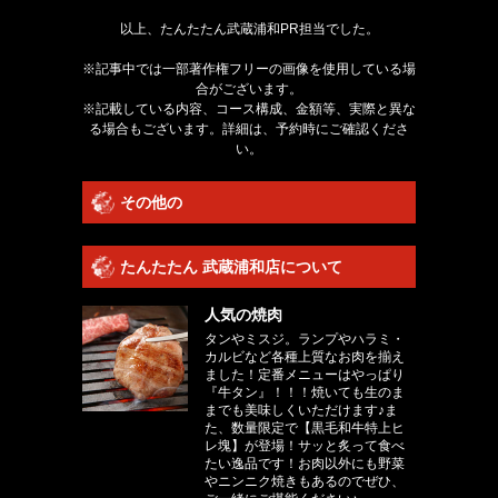
以上、たんたたん武蔵浦和PR担当でした。
※記事中では一部著作権フリーの画像を使用している場
合がございます。
※記載している内容、コース構成、金額等、実際と異な
る場合もございます。詳細は、予約時にご確認くださ
い。
その他の
たんたたん 武蔵浦和店について
人気の焼肉
タンやミスジ。ランプやハラミ・
カルビなど各種上質なお肉を揃え
ました！定番メニューはやっぱり
『牛タン』！！！焼いても生のま
までも美味しくいただけます♪ま
た、数量限定で【黒毛和牛特上ヒ
レ塊】が登場！サッと炙って食べ
たい逸品です！お肉以外にも野菜
やニンニク焼きもあるのでぜひ、