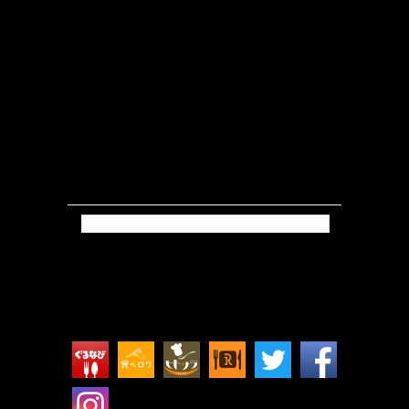
Tweets by isokkoshouten_h