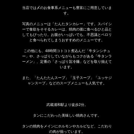
当店では〆のお食事系メニューも豊富にご用意していま
す。
写真のメニューは「たんたタンカレー」です。スパイシ
ーで食欲をそそるカレーは、焼肉の後に食べるひと品と
してもぴったり。お腹がいっぱいでも、不思議とペロリ
と食べられてしまうおすすめのメニューです。
この他にも、48時間コトコト煮込んだ「牛タンシチュ
ー」や、さっぱりしていながらもコクがある「牛タンラ
ーメン」、定番の「さっぱり旨冷麺」などを取り揃えて
います。
また、「たんたたんスープ」「玉子スープ」「ユッケジ
ャンスープ」などのスープメニューも人気です。
武蔵浦和駅より徒歩2分。
タンにこだわった美味しい焼肉さんです。
タンの焼肉をメインにホルモンやカルビなど、こだわり
の肉が揃っています。