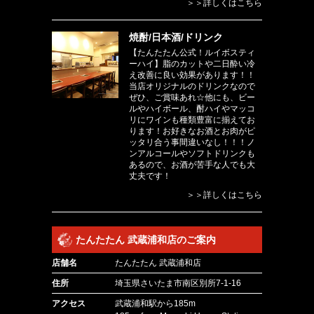
＞＞詳しくはこちら
焼酎/日本酒/ドリンク
【たんたたん公式！ルイボスティ
ーハイ】脂のカットや二日酔い冷
え改善に良い効果があります！！
当店オリジナルのドリンクなので
ぜひ、ご賞味あれ☆他にも、ビー
ルやハイボール、酎ハイやマッコ
リにワインも種類豊富に揃えてお
ります！お好きなお酒とお肉がピ
ッタリ合う事間違いなし！！！ノ
ンアルコールやソフトドリンクも
あるので、お酒が苦手な人でも大
丈夫です！
＞＞詳しくはこちら
たんたたん 武蔵浦和店のご案内
店舗名
たんたたん 武蔵浦和店
住所
埼玉県さいたま市南区別所7-1-16
アクセス
武蔵浦和駅から185m