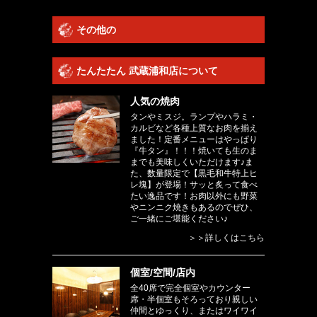
その他の
たんたたん 武蔵浦和店について
人気の焼肉
タンやミスジ。ランプやハラミ・
カルビなど各種上質なお肉を揃え
ました！定番メニューはやっぱり
『牛タン』！！！焼いても生のま
までも美味しくいただけます♪ま
た、数量限定で【黒毛和牛特上ヒ
レ塊】が登場！サッと炙って食べ
たい逸品です！お肉以外にも野菜
やニンニク焼きもあるのでぜひ、
ご一緒にご堪能ください♪
＞＞詳しくはこちら
個室/空間/店内
全40席で完全個室やカウンター
席・半個室もそろっており親しい
仲間とゆっくり、またはワイワイ