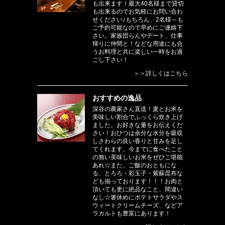
も出来ます！最大40名様まで貸切
も出来るのでお気軽にお問い合わ
せください♪もちろん、2名様～も
ご予約可能なので早めにご連絡下
さい。家族団らんやデート、仕事
帰りに仲間と！などな用途にも合
うお料理と共に楽しい一時をお過
ごし下さい！
＞＞詳しくはこちら
おすすめの逸品
深谷の農家さん直送！麦とお米を
美味しい割合でふっくら炊き上げ
ました。お好きな量をお伝えくだ
さい！おひつは余分な水分を吸収
しさわらの良い香りと甘みを足し
てくれます。今までに食べたこと
の無い美味しいお米をぜひご堪能
あれ☆また、ご飯のおともにな
る、とろろ・彩玉子・紫蘇昆布な
ども揃っております！！！お肉と
頂いても更に絶品なこと、間違い
なし☆箸休めにポテトサラダやス
ウィートクリームチーズ、などア
ラカルトも豊富にあります！