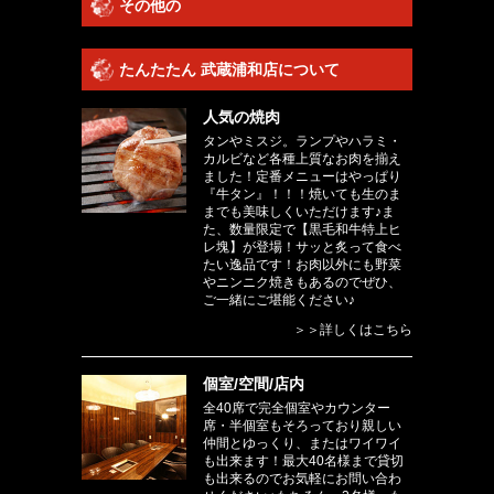
その他の
たんたたん 武蔵浦和店について
人気の焼肉
タンやミスジ。ランプやハラミ・
カルビなど各種上質なお肉を揃え
ました！定番メニューはやっぱり
『牛タン』！！！焼いても生のま
までも美味しくいただけます♪ま
た、数量限定で【黒毛和牛特上ヒ
レ塊】が登場！サッと炙って食べ
たい逸品です！お肉以外にも野菜
やニンニク焼きもあるのでぜひ、
ご一緒にご堪能ください♪
＞＞詳しくはこちら
個室/空間/店内
全40席で完全個室やカウンター
席・半個室もそろっており親しい
仲間とゆっくり、またはワイワイ
も出来ます！最大40名様まで貸切
も出来るのでお気軽にお問い合わ