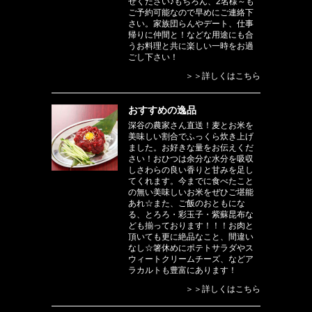
せください♪もちろん、2名様～も
ご予約可能なので早めにご連絡下
さい。家族団らんやデート、仕事
帰りに仲間と！などな用途にも合
うお料理と共に楽しい一時をお過
ごし下さい！
＞＞詳しくはこちら
おすすめの逸品
深谷の農家さん直送！麦とお米を
美味しい割合でふっくら炊き上げ
ました。お好きな量をお伝えくだ
さい！おひつは余分な水分を吸収
しさわらの良い香りと甘みを足し
てくれます。今までに食べたこと
の無い美味しいお米をぜひご堪能
あれ☆また、ご飯のおともにな
る、とろろ・彩玉子・紫蘇昆布な
ども揃っております！！！お肉と
頂いても更に絶品なこと、間違い
なし☆箸休めにポテトサラダやス
ウィートクリームチーズ、などア
ラカルトも豊富にあります！
＞＞詳しくはこちら