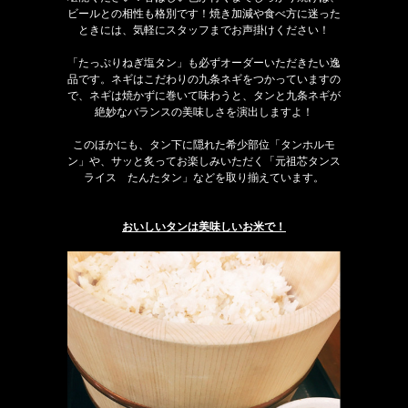
ビールとの相性も格別です！焼き加減や食べ方に迷った
ときには、気軽にスタッフまでお声掛けください！
「たっぷりねぎ塩タン」も必ずオーダーいただきたい逸
品です。ネギはこだわりの九条ネギをつかっていますの
で、ネギは焼かずに巻いて味わうと、タンと九条ネギが
絶妙なバランスの美味しさを演出しますよ！
このほかにも、タン下に隠れた希少部位「タンホルモ
ン」や、サッと炙ってお楽しみいただく「元祖芯タンス
ライス たんたタン」などを取り揃えています。
おいしいタンは美味しいお米で！