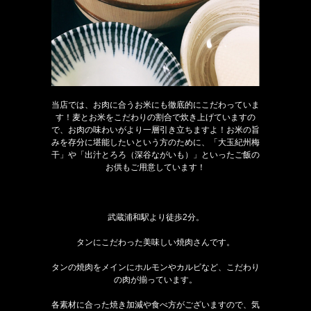
当店では、お肉に合うお米にも徹底的にこだわっていま
す！麦とお米をこだわりの割合で炊き上げていますの
で、お肉の味わいがより一層引き立ちますよ！お米の旨
みを存分に堪能したいという方のために、「大玉紀州梅
干」や「出汁とろろ（深谷ながいも）」といったご飯の
お供もご用意しています！
武蔵浦和駅より徒歩2分。
タンにこだわった美味しい焼肉さんです。
タンの焼肉をメインにホルモンやカルビなど、こだわり
の肉が揃っています。
各素材に合った焼き加減や食べ方がございますので、気