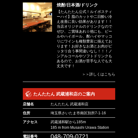
焼酎/日本酒/ドリンク
【たんたたん公式！ルイボスティ
ーハイ】脂のカットや二日酔い冷
え改善に良い効果があります！！
当店オリジナルのドリンクなので
ぜひ、ご賞味あれ☆他にも、ビー
ルやハイボール、酎ハイやマッコ
リにワインも種類豊富に揃えてお
ります！お好きなお酒とお肉がピ
ッタリ合う事間違いなし！！！ノ
ンアルコールやソフトドリンクも
あるので、お酒が苦手な人でも大
丈夫です！
＞＞詳しくはこちら
たんたたん 武蔵浦和店のご案内
店舗名
たんたたん 武蔵浦和店
住所
埼玉県さいたま市南区別所7-1-16
アクセス
武蔵浦和駅から185m
185 m from Musashi Urawa Station
048-709-0721
電話番号