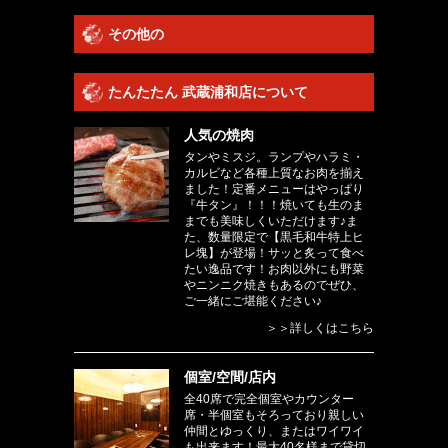
その他の
たんたたん 武蔵浦和店について
人気の焼肉
タンやミスジ。ランプやハラミ・
カルビなど各種上質なお肉を揃え
ました！定番メニューはやっぱり
『牛タン』！！！焼いても生のま
までも美味しくいただけます♪ま
た、数量限定で【黒毛和牛特上ヒ
レ塊】が登場！サッと炙って食べ
たい逸品です！お肉以外にも野菜
やニンニク焼きもあるのでぜひ、
ご一緒にご堪能ください♪
＞＞詳しくはこちら
個室/空間/店内
全40席で完全個室やカウンター
席・半個室もそろっており親しい
仲間とゆっくり、またはワイワイ
も出来ます！最大40名様まで貸切