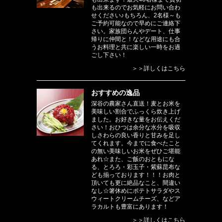
も出来るのでお気軽にお問い合わ
せください♪もちろん、2名様～も
ご予約可能なので早めにご連絡下
さい。家族団らんやデート、仕事
帰りに仲間と！などな用途にも合
うお料理と共に楽しい一時をお過
ごし下さい！
＞＞詳しくはこちら
おすすめの逸品
深谷の農家さん直送！麦とお米を
美味しい割合でふっくら炊き上げ
ました。お好きな量をお伝えくだ
さい！おひつは余分な水分を吸収
しさわらの良い香りと甘みを足し
てくれます。今までに食べたこと
の無い美味しいお米をぜひご堪能
あれ☆また、ご飯のおともにな
る、とろろ・彩玉子・紫蘇昆布な
ども揃っております！！！お肉と
頂いても更に絶品なこと、間違い
なし☆箸休めにポテトサラダやス
ウィートクリームチーズ、などア
ラカルトも豊富にあります！
＞＞詳しくはこちら