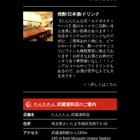
焼酎/日本酒/ドリンク
【たんたたん公式！ルイボスティ
ーハイ】脂のカットや二日酔い冷
え改善に良い効果があります！！
当店オリジナルのドリンクなので
ぜひ、ご賞味あれ☆他にも、ビー
ルやハイボール、酎ハイやマッコ
リにワインも種類豊富に揃えてお
ります！お好きなお酒とお肉がピ
ッタリ合う事間違いなし！！！ノ
ンアルコールやソフトドリンクも
あるので、お酒が苦手な人でも大
丈夫です！
＞＞詳しくはこちら
たんたたん 武蔵浦和店のご案内
店舗名
たんたたん 武蔵浦和店
住所
埼玉県さいたま市南区別所7-1-16
アクセス
武蔵浦和駅から185m
185 m from Musashi Urawa Station