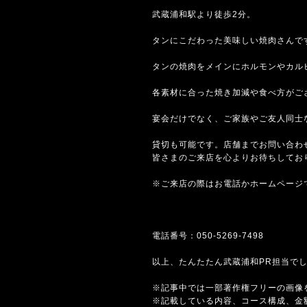
武蔵浦和駅より徒歩2分。
タンにこだわった美味しい焼肉さんで
タンの焼肉をメインにホルモンやカル
各素材に合った焼き加減や食べ方がご
宴会だけでなく、ご家族やご友人同士
貸切も可能です。店舗までお問い合わ
皆さまのご来店を心よりお待ちしてお
※ご来店の際はお電話かホームページ
電話番号：
050-5269-7498
以上、たんたたん武蔵浦和PR担当で
※記事中では一部著作権フリーの画像
※記載している内容、コース構成、金