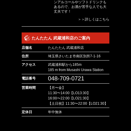
ンアルコールやソフトドリンクも
あるので、お酒が苦手な人でも大
丈夫です！
＞＞詳しくはこちら
たんたたん 武蔵浦和店のご案内
店舗名
たんたたん 武蔵浦和店
住所
埼玉県さいたま市南区別所7-1-16
アクセス
武蔵浦和駅から185m
185 m from Musashi Urawa Station
048-709-0721
電話番号
営業時間
【月〜金】
11:30〜14:00【LO13:30】
16:00〜22:00【LO21:30】
【土日祝】11:30〜22:00【LO21:30】
定休日
年中無休