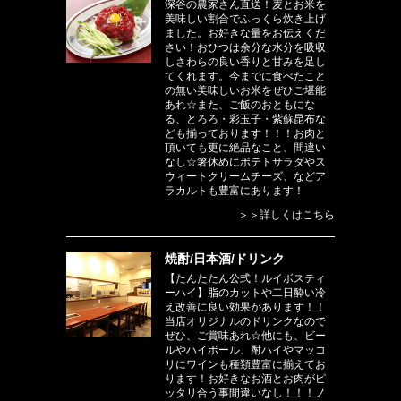
深谷の農家さん直送！麦とお米を
美味しい割合でふっくら炊き上げ
ました。お好きな量をお伝えくだ
さい！おひつは余分な水分を吸収
しさわらの良い香りと甘みを足し
てくれます。今までに食べたこと
の無い美味しいお米をぜひご堪能
あれ☆また、ご飯のおともにな
る、とろろ・彩玉子・紫蘇昆布な
ども揃っております！！！お肉と
頂いても更に絶品なこと、間違い
なし☆箸休めにポテトサラダやス
ウィートクリームチーズ、などア
ラカルトも豊富にあります！
＞＞詳しくはこちら
焼酎/日本酒/ドリンク
【たんたたん公式！ルイボスティ
ーハイ】脂のカットや二日酔い冷
え改善に良い効果があります！！
当店オリジナルのドリンクなので
ぜひ、ご賞味あれ☆他にも、ビー
ルやハイボール、酎ハイやマッコ
リにワインも種類豊富に揃えてお
ります！お好きなお酒とお肉がピ
ッタリ合う事間違いなし！！！ノ