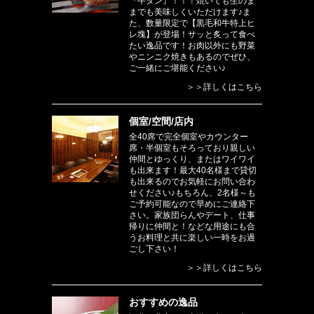
『牛タン』！！！焼いても生のま
までも美味しくいただけます♪ま
た、数量限定で【黒毛和牛特上ヒ
レ塊】が登場！サッと炙って食べ
たい逸品です！お肉以外にも野菜
やニンニク焼きもあるのでぜひ、
ご一緒にご堪能ください♪
＞＞詳しくはこちら
個室/空間/店内
全40席で完全個室やカウンター
席・半個室もそろっており親しい
仲間とゆっくり、またはワイワイ
も出来ます！最大40名様まで貸切
も出来るのでお気軽にお問い合わ
せください♪もちろん、2名様～も
ご予約可能なので早めにご連絡下
さい。家族団らんやデート、仕事
帰りに仲間と！などな用途にも合
うお料理と共に楽しい一時をお過
ごし下さい！
＞＞詳しくはこちら
おすすめの逸品