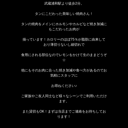
武蔵浦和駅より徒歩2分。
タンにこだわった美味しい焼肉さん！
タンの焼肉をメインにホルモンやカルビなど焼き加減に
もこだわったお肉が
揃っています！カロリーのほぼ75％が脂肪に由来して
おり薄切りないし細切れで
食用にされる部位なのでレモンをかけて生のままどうぞ
☆
他にもそのお肉に合った焼き加減や食べ方があるのでお
気軽にスタッフに
お尋ねください♪
ご家族やご友人同士など様々なシーンでご利用いただけ
ます。
また貸切もOK！まずは当店までご連絡をお待ちしてお
ります！