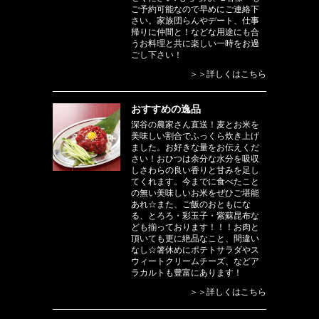
ご予約可能なので早めにご連絡下
さい。家族団らんやデート、仕事
帰りに仲間と！などな用途にも合
うお料理と共に楽しい一時をお過
ごし下さい！
＞＞詳しくはこちら
おすすめの逸品
深谷の農家さん直送！麦とお米を
美味しい割合でふっくら炊き上げ
ました。お好きな量をお伝えくだ
さい！おひつは余分な水分を吸収
しさわらの良い香りと甘みを足し
てくれます。今までに食べたこと
の無い美味しいお米をぜひご堪能
あれ☆また、ご飯のおともにな
る、とろろ・彩玉子・紫蘇昆布な
ども揃っております！！！お肉と
頂いても更に絶品なこと、間違い
なし☆箸休めにポテトサラダやス
ウィートクリームチーズ、などア
ラカルトも豊富にあります！
＞＞詳しくはこちら