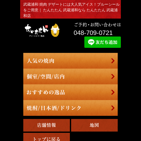
武蔵浦和 焼肉 デザートには大人気アイス！ブルーシール
をご用意｜ たんたたん 武蔵浦和なら たんたたん 武蔵浦
和店
048-709-0721