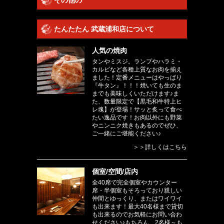
たんたたん 武蔵浦和店について
人気の焼肉
タンやミスジ。ランプやハラミ・
カルビなど各種上質なお肉を揃え
ました！定番メニューはやっぱり
『牛タン』！！！焼いても生のま
までも美味しくいただけます♪ま
た、数量限定で【黒毛和牛特上ヒ
レ塊】が登場！サッと炙って食べ
たい逸品です！お肉以外にも野菜
やニンニク焼きもあるのでぜひ、
ご一緒にご堪能ください♪
＞＞詳しくはこちら
個室/空間/店内
全40席で完全個室やカウンター
席・半個室もそろっており親しい
仲間とゆっくり、またはワイワイ
も出来ます！最大40名様まで貸切
も出来るのでお気軽にお問い合わ
せください♪もちろん、2名様～も