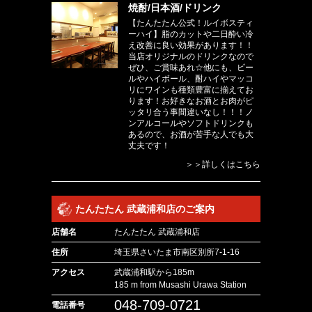
焼酎/日本酒/ドリンク
【たんたたん公式！ルイボスティ
ーハイ】脂のカットや二日酔い冷
え改善に良い効果があります！！
当店オリジナルのドリンクなので
ぜひ、ご賞味あれ☆他にも、ビー
ルやハイボール、酎ハイやマッコ
リにワインも種類豊富に揃えてお
ります！お好きなお酒とお肉がピ
ッタリ合う事間違いなし！！！ノ
ンアルコールやソフトドリンクも
あるので、お酒が苦手な人でも大
丈夫です！
＞＞詳しくはこちら
たんたたん 武蔵浦和店のご案内
店舗名
たんたたん 武蔵浦和店
住所
埼玉県さいたま市南区別所7-1-16
アクセス
武蔵浦和駅から185m
185 m from Musashi Urawa Station
048-709-0721
電話番号