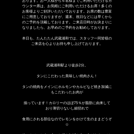
おります。お一人様から６名様までご利用いただけるカ
ウンター席は、お気軽にご利用いただけるお席！多くの
お客様よりご好評いただいております。お席の数は豊富
にご用意しておりますが、週末、祝日などには早くから
のご予約を頂戴しております。ご来店日時がお決まりに
なりましたら、お早めのご予約をお勧めしております。
本日も、たんたたん武蔵浦和では、スタッフ一同皆様の
ご来店を心よりお待ち申し上げております。
武蔵浦和駅より徒歩2分。
タンにこだわった美味しい焼肉さん！
タンの焼肉をメインにホルモンやカルビなど焼き加減に
もこだわったお肉が
揃っています！カロリーのほぼ75％が脂肪に由来して
おり薄切りないし細切れで
食用にされる部位なのでレモンをかけて生のままどうぞ
☆