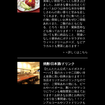
美味しい割合でふっくら炊き上げ
ました。お好きな量をお伝えくだ
さい！おひつは余分な水分を吸収
しさわらの良い香りと甘みを足し
てくれます。今までに食べたこと
の無い美味しいお米をぜひご堪能
あれ☆また、ご飯のおともにな
る、とろろ・彩玉子・紫蘇昆布な
ども揃っております！！！お肉と
頂いても更に絶品なこと、間違い
なし☆箸休めにポテトサラダやス
ウィートクリームチーズ、などア
ラカルトも豊富にあります！
＞＞詳しくはこちら
焼酎/日本酒/ドリンク
【たんたたん公式！ルイボスティ
ーハイ】脂のカットや二日酔い冷
え改善に良い効果があります！！
当店オリジナルのドリンクなので
ぜひ、ご賞味あれ☆他にも、ビー
ルやハイボール、酎ハイやマッコ
リにワインも種類豊富に揃えてお
ります！お好きなお酒とお肉がピ
ッタリ合う事間違いなし！！！ノ
ンアルコールやソフトドリンクも