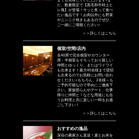
までも美味しくいただけます♪ま
た、数量限定で【黒毛和牛特上ヒ
レ塊】が登場！サッと炙って食べ
たい逸品です！お肉以外にも野菜
やニンニク焼きもあるのでぜひ、
ご一緒にご堪能ください♪
＞＞詳しくはこちら
個室/空間/店内
全40席で完全個室やカウンター
席・半個室もそろっており親しい
仲間とゆっくり、またはワイワイ
も出来ます！最大40名様まで貸切
も出来るのでお気軽にお問い合わ
せください♪もちろん、2名様～も
ご予約可能なので早めにご連絡下
さい。家族団らんやデート、仕事
帰りに仲間と！などな用途にも合
うお料理と共に楽しい一時をお過
ごし下さい！
＞＞詳しくはこちら
おすすめの逸品
深谷の農家さん直送！麦とお米を