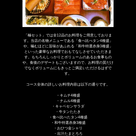
「極セット」では全12品のお料理をご用意しておりま
す。当店の名物メニューである「食べ比べタン4種盛」
や、噛むほどに旨味があふれる「和牛特選赤身3種盛」
といった豪華なお料理でおもてなしさせていただきま
す。もちろんしっかりとボリュームのあるお食事もの
や、食後のデザートもございますので、お料理の質だけ
でなくボリュームにもきっとご満足いただけるはずで
す。
コース全体の詳しいお料理内容は以下の通りです。
・キムチ4種盛
・ナムル4種盛
・キャベセンサラダ
・牛タンたたき
・食べ比べたタン4種盛
・和牛特選赤身3種盛
・おひつ金シャリ
・出汁たまとろろ