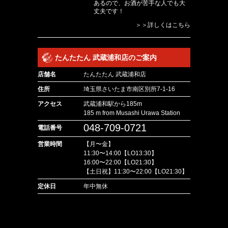
あるので、お酒が苦手な人でも大
丈夫です！
＞＞詳しくはこちら
たんたたん 武蔵浦和店のご案内
店舗名
たんたたん 武蔵浦和店
住所
埼玉県さいたま市南区別所7-1-16
アクセス
武蔵浦和駅から185m
185 m from Musashi Urawa Station
048-709-0721
電話番号
営業時間
【月〜金】
11:30〜14:00【LO13:30】
16:00〜22:00【LO21:30】
【土日祝】11:30〜22:00【LO21:30】
定休日
年中無休