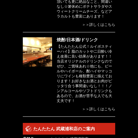
頂いても更に絶品なこと、間違い
なし☆箸休めにポテトサラダやス
ウィートクリームチーズ、などア
ラカルトも豊富にあります！
＞＞詳しくはこちら
焼酎/日本酒/ドリンク
【たんたたん公式！ルイボスティ
ーハイ】脂のカットや二日酔い冷
え改善に良い効果があります！！
当店オリジナルのドリンクなので
ぜひ、ご賞味あれ☆他にも、ビー
ルやハイボール、酎ハイやマッコ
リにワインも種類豊富に揃えてお
ります！お好きなお酒とお肉がピ
ッタリ合う事間違いなし！！！ノ
ンアルコールやソフトドリンクも
あるので、お酒が苦手な人でも大
丈夫です！
＞＞詳しくはこちら
たんたたん 武蔵浦和店のご案内