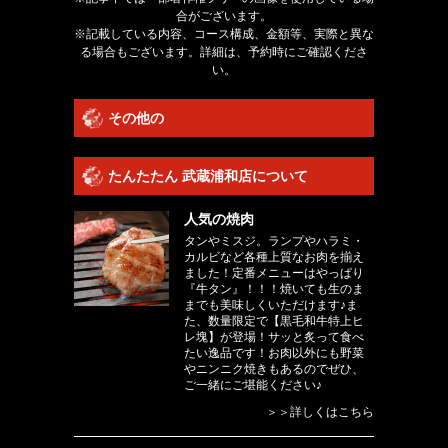
合がございます。
※記載している内容、コース構成、金額等、実際と異な
る場合もございます。詳細は、予約時にご確認くださ
い。
その他の
たんたたん 武蔵浦和店について
人気の焼肉
タンやミスジ。ランプやハラミ・
カルビなど各種上質なお肉を揃え
ました！定番メニューはやっぱり
『牛タン』！！！焼いても生のま
までも美味しくいただけます♪ま
た、数量限定で【黒毛和牛特上ヒ
レ塊】が登場！サッと炙って食べ
たい逸品です！お肉以外にも野菜
やニンニク焼きもあるのでぜひ、
ご一緒にご堪能ください♪
＞＞詳しくはこちら