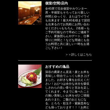
個室/空間/店内
全40席で完全個室やカウンター
席・半個室もそろっており親しい
仲間とゆっくり、またはワイワイ
も出来ます！最大40名様まで貸切
も出来るのでお気軽にお問い合わ
せください♪もちろん、2名様～も
ご予約可能なので早めにご連絡下
さい。家族団らんやデート、仕事
帰りに仲間と！などな用途にも合
うお料理と共に楽しい一時をお過
ごし下さい！
＞＞詳しくはこちら
おすすめの逸品
深谷の農家さん直送！麦とお米を
美味しい割合でふっくら炊き上げ
ました。お好きな量をお伝えくだ
さい！おひつは余分な水分を吸収
しさわらの良い香りと甘みを足し
てくれます。今までに食べたこと
の無い美味しいお米をぜひご堪能
あれ☆また、ご飯のおともにな
る、とろろ・彩玉子・紫蘇昆布な
ども揃っております！！！お肉と