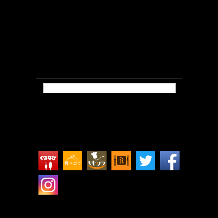
Tweets by isokkoshouten_h