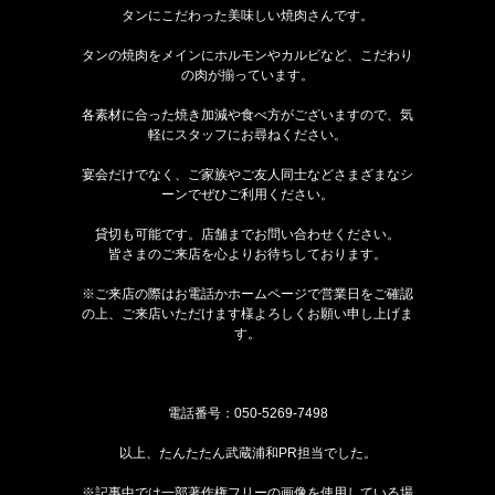
タンにこだわった美味しい焼肉さんです。
タンの焼肉をメインにホルモンやカルビなど、こだわり
の肉が揃っています。
各素材に合った焼き加減や食べ方がございますので、気
軽にスタッフにお尋ねください。
宴会だけでなく、ご家族やご友人同士などさまざまなシ
ーンでぜひご利用ください。
貸切も可能です。店舗までお問い合わせください。
皆さまのご来店を心よりお待ちしております。
※ご来店の際はお電話かホームページで営業日をご確認
の上、ご来店いただけます様よろしくお願い申し上げま
す。
電話番号：
050-5269-7498
以上、たんたたん武蔵浦和PR担当でした。
※記事中では一部著作権フリーの画像を使用している場