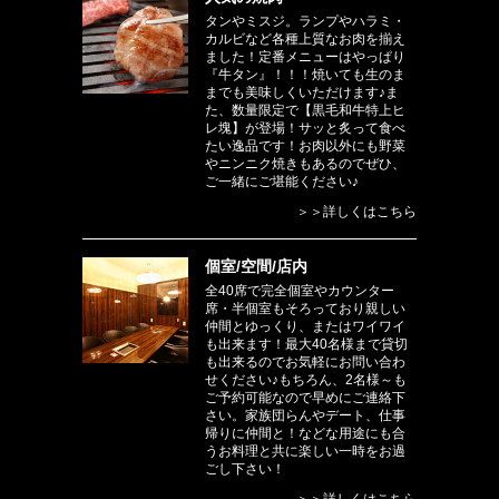
タンやミスジ。ランプやハラミ・
カルビなど各種上質なお肉を揃え
ました！定番メニューはやっぱり
『牛タン』！！！焼いても生のま
までも美味しくいただけます♪ま
た、数量限定で【黒毛和牛特上ヒ
レ塊】が登場！サッと炙って食べ
たい逸品です！お肉以外にも野菜
やニンニク焼きもあるのでぜひ、
ご一緒にご堪能ください♪
＞＞詳しくはこちら
個室/空間/店内
全40席で完全個室やカウンター
席・半個室もそろっており親しい
仲間とゆっくり、またはワイワイ
も出来ます！最大40名様まで貸切
も出来るのでお気軽にお問い合わ
せください♪もちろん、2名様～も
ご予約可能なので早めにご連絡下
さい。家族団らんやデート、仕事
帰りに仲間と！などな用途にも合
うお料理と共に楽しい一時をお過
ごし下さい！
＞＞詳しくはこちら