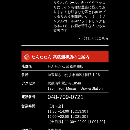
ルやハイボール、酎ハイやマッコ
リにワインも種類豊富に揃えてお
ります！お好きなお酒とお肉がピ
ッタリ合う事間違いなし！！！ノ
ンアルコールやソフトドリンクも
あるので、お酒が苦手な人でも大
丈夫です！
＞＞詳しくはこちら
たんたたん 武蔵浦和店のご案内
店舗名
たんたたん 武蔵浦和店
住所
埼玉県さいたま市南区別所7-1-16
アクセス
武蔵浦和駅から185m
185 m from Musashi Urawa Station
048-709-0721
電話番号
営業時間
【月〜金】
11:30〜14:00【LO13:30】
16:00〜22:00【LO21:30】
【土日祝】11:30〜22:00【LO21:30】