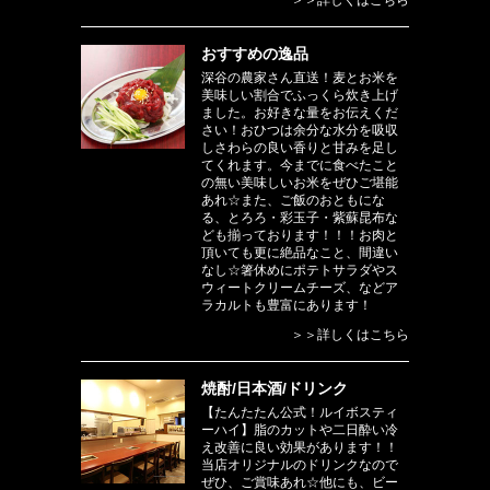
おすすめの逸品
深谷の農家さん直送！麦とお米を
美味しい割合でふっくら炊き上げ
ました。お好きな量をお伝えくだ
さい！おひつは余分な水分を吸収
しさわらの良い香りと甘みを足し
てくれます。今までに食べたこと
の無い美味しいお米をぜひご堪能
あれ☆また、ご飯のおともにな
る、とろろ・彩玉子・紫蘇昆布な
ども揃っております！！！お肉と
頂いても更に絶品なこと、間違い
なし☆箸休めにポテトサラダやス
ウィートクリームチーズ、などア
ラカルトも豊富にあります！
＞＞詳しくはこちら
焼酎/日本酒/ドリンク
【たんたたん公式！ルイボスティ
ーハイ】脂のカットや二日酔い冷
え改善に良い効果があります！！
当店オリジナルのドリンクなので
ぜひ、ご賞味あれ☆他にも、ビー