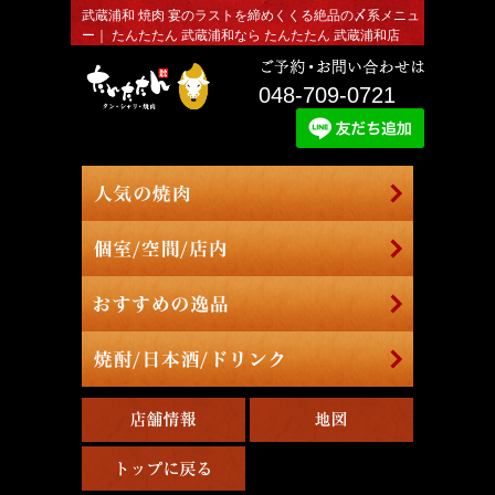
武蔵浦和 焼肉 宴のラストを締めくくる絶品の〆系メニュ
ー｜ たんたたん 武蔵浦和なら たんたたん 武蔵浦和店
048-709-0721