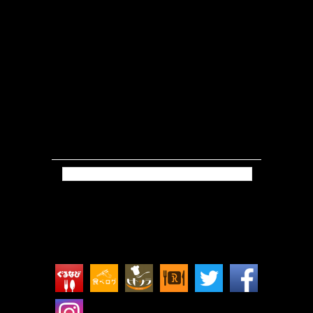
Tweets by isokkoshouten_h