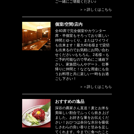
ご一緒にご堪能ください♪
＞＞詳しくはこちら
個室/空間/店内
全40席で完全個室やカウンター
席・半個室もそろっており親しい
仲間とゆっくり、またはワイワイ
も出来ます！最大40名様まで貸切
も出来るのでお気軽にお問い合わ
せください♪もちろん、2名様～も
ご予約可能なので早めにご連絡下
さい。家族団らんやデート、仕事
帰りに仲間と！などな用途にも合
うお料理と共に楽しい一時をお過
ごし下さい！
＞＞詳しくはこちら
おすすめの逸品
深谷の農家さん直送！麦とお米を
美味しい割合でふっくら炊き上げ
ました。お好きな量をお伝えくだ
さい！おひつは余分な水分を吸収
しさわらの良い香りと甘みを足し
てくれます。今までに食べたこと