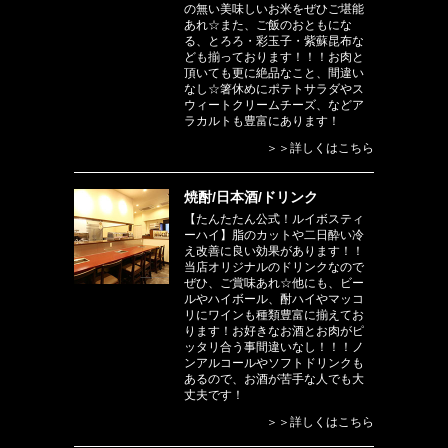
の無い美味しいお米をぜひご堪能
あれ☆また、ご飯のおともにな
る、とろろ・彩玉子・紫蘇昆布な
ども揃っております！！！お肉と
頂いても更に絶品なこと、間違い
なし☆箸休めにポテトサラダやス
ウィートクリームチーズ、などア
ラカルトも豊富にあります！
＞＞詳しくはこちら
焼酎/日本酒/ドリンク
【たんたたん公式！ルイボスティ
ーハイ】脂のカットや二日酔い冷
え改善に良い効果があります！！
当店オリジナルのドリンクなので
ぜひ、ご賞味あれ☆他にも、ビー
ルやハイボール、酎ハイやマッコ
リにワインも種類豊富に揃えてお
ります！お好きなお酒とお肉がピ
ッタリ合う事間違いなし！！！ノ
ンアルコールやソフトドリンクも
あるので、お酒が苦手な人でも大
丈夫です！
＞＞詳しくはこちら