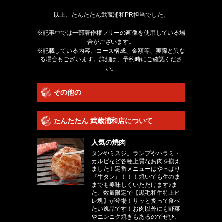
以上、たんたたん武蔵浦和PR担当でした。
※記事中では一部著作権フリーの画像を使用している場
合がございます。
※記載している内容、コース構成、金額等、実際と異な
る場合もございます。詳細は、予約時にご確認くださ
い。
その他の
たんたたん 武蔵浦和店について
人気の焼肉
タンやミスジ。ランプやハラミ・
カルビなど各種上質なお肉を揃え
ました！定番メニューはやっぱり
『牛タン』！！！焼いても生のま
までも美味しくいただけます♪ま
た、数量限定で【黒毛和牛特上ヒ
レ塊】が登場！サッと炙って食べ
たい逸品です！お肉以外にも野菜
やニンニク焼きもあるのでぜひ、