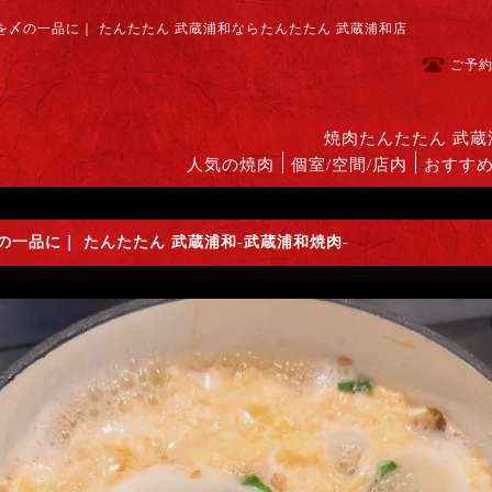
〆の一品に｜ たんたたん 武蔵浦和ならたんたたん 武蔵浦和店
ご予
焼肉たんたたん 武
人気の焼肉
個室/空間/店内
おすす
一品に｜ たんたたん 武蔵浦和-武蔵浦和焼肉-