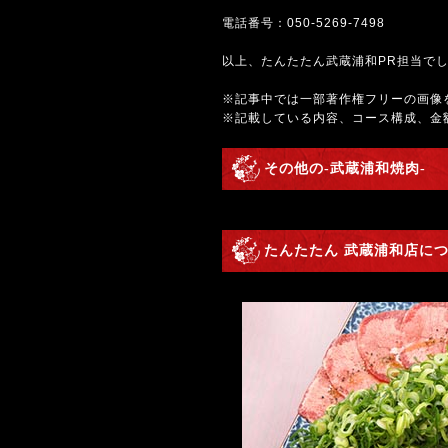
電話番号：
050-5269-7498
以上、たんたたん武蔵浦和PR担当で
※記事中では一部著作権フリーの画像
※記載している内容、コース構成、金
その他の-武蔵浦和焼肉-
たんたたん 武蔵浦和店につ