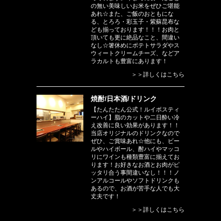
の無い美味しいお米をぜひご堪能
あれ☆また、ご飯のおともにな
る、とろろ・彩玉子・紫蘇昆布な
ども揃っております！！！お肉と
頂いても更に絶品なこと、間違い
なし☆箸休めにポテトサラダやス
ウィートクリームチーズ、などア
ラカルトも豊富にあります！
＞＞詳しくはこちら
焼酎/日本酒/ドリンク
【たんたたん公式！ルイボスティ
ーハイ】脂のカットや二日酔い冷
え改善に良い効果があります！！
当店オリジナルのドリンクなので
ぜひ、ご賞味あれ☆他にも、ビー
ルやハイボール、酎ハイやマッコ
リにワインも種類豊富に揃えてお
ります！お好きなお酒とお肉がピ
ッタリ合う事間違いなし！！！ノ
ンアルコールやソフトドリンクも
あるので、お酒が苦手な人でも大
丈夫です！
＞＞詳しくはこちら