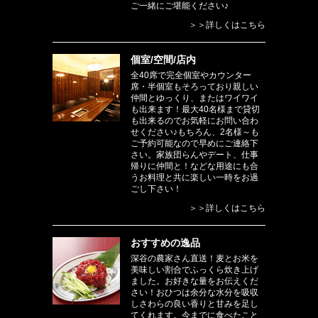
ご一緒にご堪能ください♪
＞＞詳しくはこちら
個室/空間/店内
全40席で完全個室やカウンター
席・半個室もそろっており親しい
仲間とゆっくり、またはワイワイ
も出来ます！最大40名様まで貸切
も出来るのでお気軽にお問い合わ
せください♪もちろん、2名様～も
ご予約可能なので早めにご連絡下
さい。家族団らんやデート、仕事
帰りに仲間と！などな用途にも合
うお料理と共に楽しい一時をお過
ごし下さい！
＞＞詳しくはこちら
おすすめの逸品
深谷の農家さん直送！麦とお米を
美味しい割合でふっくら炊き上げ
ました。お好きな量をお伝えくだ
さい！おひつは余分な水分を吸収
しさわらの良い香りと甘みを足し
てくれます。今までに食べたこと