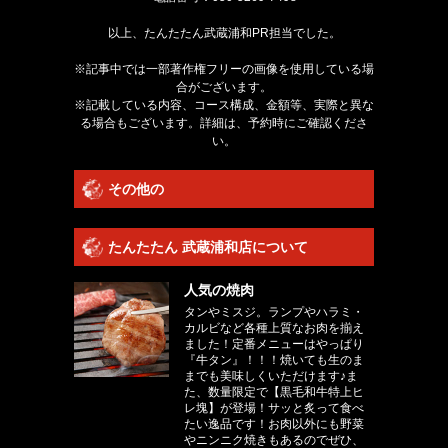
以上、たんたたん武蔵浦和PR担当でした。
※記事中では一部著作権フリーの画像を使用している場
合がございます。
※記載している内容、コース構成、金額等、実際と異な
る場合もございます。詳細は、予約時にご確認くださ
い。
その他の
たんたたん 武蔵浦和店について
人気の焼肉
タンやミスジ。ランプやハラミ・
カルビなど各種上質なお肉を揃え
ました！定番メニューはやっぱり
『牛タン』！！！焼いても生のま
までも美味しくいただけます♪ま
た、数量限定で【黒毛和牛特上ヒ
レ塊】が登場！サッと炙って食べ
たい逸品です！お肉以外にも野菜
やニンニク焼きもあるのでぜひ、