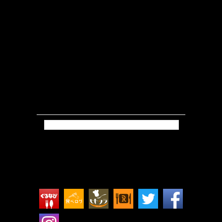
Tweets by isokkoshouten_h