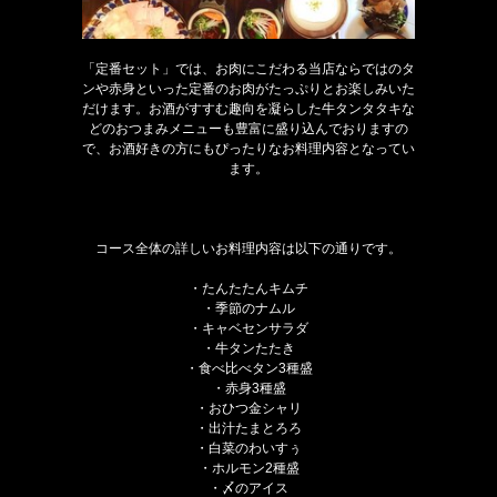
「定番セット」では、お肉にこだわる当店ならではのタ
ンや赤身といった定番のお肉がたっぷりとお楽しみいた
だけます。お酒がすすむ趣向を凝らした牛タンタタキな
どのおつまみメニューも豊富に盛り込んでおりますの
で、お酒好きの方にもぴったりなお料理内容となってい
ます。
コース全体の詳しいお料理内容は以下の通りです。
・たんたたんキムチ
・季節のナムル
・キャベセンサラダ
・牛タンたたき
・食べ比べタン3種盛
・赤身3種盛
・おひつ金シャリ
・出汁たまとろろ
・白菜のわいすぅ
・ホルモン2種盛
・〆のアイス