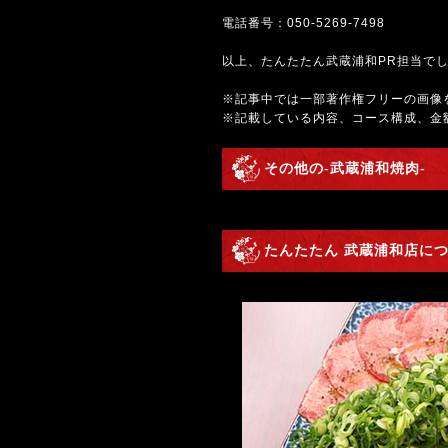
電話番号：
050-5269-7498
以上、たんたたん武蔵浦和PR担当で
※記事中では一部著作権フリーの画像
※記載している内容、コース構成、金
その他の-武蔵浦和焼肉-
たんたたん 武蔵浦和店につ