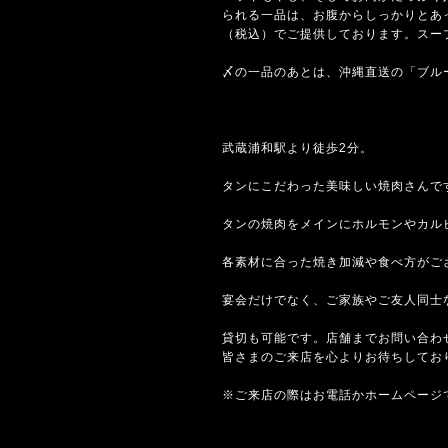
られる一品は、お腹からしっかりとあ
（税込）でご提供しております。スー
〆の一品のあとは、沖縄直送の「ブル
武蔵浦和駅より徒歩2分。
タンにこだわった美味しい焼肉さんで
タンの焼肉をメインにホルモンやカル
各素材に合った焼き加減や食べ方がご
宴会だけでなく、ご家族やご友人同士
貸切も可能です。店舗までお問い合わ
皆さまのご来店を心よりお待ちしてお
※ご来店の際はお電話かホームページ