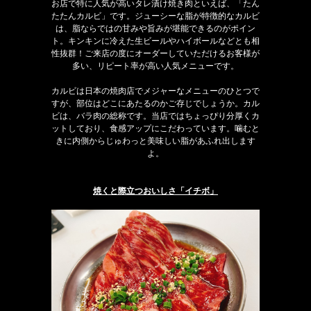
お店で特に人気が高いタレ漬け焼き肉といえば、「たん
たたんカルビ」です。ジューシーな脂が特徴的なカルビ
は、脂ならではの甘みや旨みが堪能できるのがポイン
ト。キンキンに冷えた生ビールやハイボールなどとも相
性抜群！ご来店の度にオーダーしていただけるお客様が
多い、リピート率が高い人気メニューです。
カルビは日本の焼肉店でメジャーなメニューのひとつで
すが、部位はどこにあたるのかご存じでしょうか。カル
ビは、バラ肉の総称です。当店ではちょっぴり分厚くカ
ットしており、食感アップにこだわっています。噛むと
きに内側からじゅわっと美味しい脂があふれ出します
よ。
焼くと際立つおいしさ「イチボ」