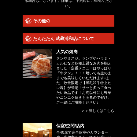
る場合もございます。詳細は、予約時にご確認くださ
い。
その他の
たんたたん 武蔵浦和店について
人気の焼肉
タンやミスジ。ランプやハラミ・
カルビなど各種上質なお肉を揃え
ました！定番メニューはやっぱり
『牛タン』！！！焼いても生のま
までも美味しくいただけます♪ま
た、数量限定で【黒毛和牛特上ヒ
レ塊】が登場！サッと炙って食べ
たい逸品です！お肉以外にも野菜
やニンニク焼きもあるのでぜひ、
ご一緒にご堪能ください♪
＞＞詳しくはこちら
個室/空間/店内
全40席で完全個室やカウンター