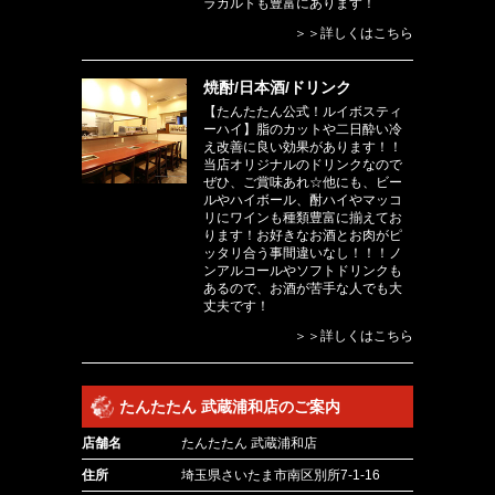
ラカルトも豊富にあります！
＞＞詳しくはこちら
焼酎/日本酒/ドリンク
【たんたたん公式！ルイボスティ
ーハイ】脂のカットや二日酔い冷
え改善に良い効果があります！！
当店オリジナルのドリンクなので
ぜひ、ご賞味あれ☆他にも、ビー
ルやハイボール、酎ハイやマッコ
リにワインも種類豊富に揃えてお
ります！お好きなお酒とお肉がピ
ッタリ合う事間違いなし！！！ノ
ンアルコールやソフトドリンクも
あるので、お酒が苦手な人でも大
丈夫です！
＞＞詳しくはこちら
たんたたん 武蔵浦和店のご案内
店舗名
たんたたん 武蔵浦和店
住所
埼玉県さいたま市南区別所7-1-16