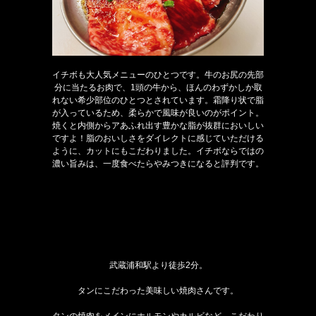
イチボも大人気メニューのひとつです。牛のお尻の先部
分に当たるお肉で、1頭の牛から、ほんのわずかしか取
れない希少部位のひとつとされています。霜降り状で脂
が入っているため、柔らかで風味が良いのがポイント。
焼くと内側からアあふれ出す豊かな脂が抜群においしい
ですよ！脂のおいしさをダイレクトに感じていただける
ように、カットにもこだわりました。イチボならではの
濃い旨みは、一度食べたらやみつきになると評判です。
武蔵浦和駅より徒歩2分。
タンにこだわった美味しい焼肉さんです。
タンの焼肉をメインにホルモンやカルビなど、こだわり