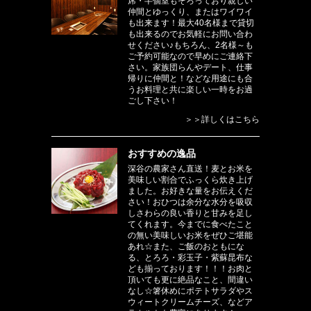
席・半個室もそろっており親しい
仲間とゆっくり、またはワイワイ
も出来ます！最大40名様まで貸切
も出来るのでお気軽にお問い合わ
せください♪もちろん、2名様～も
ご予約可能なので早めにご連絡下
さい。家族団らんやデート、仕事
帰りに仲間と！などな用途にも合
うお料理と共に楽しい一時をお過
ごし下さい！
＞＞詳しくはこちら
おすすめの逸品
深谷の農家さん直送！麦とお米を
美味しい割合でふっくら炊き上げ
ました。お好きな量をお伝えくだ
さい！おひつは余分な水分を吸収
しさわらの良い香りと甘みを足し
てくれます。今までに食べたこと
の無い美味しいお米をぜひご堪能
あれ☆また、ご飯のおともにな
る、とろろ・彩玉子・紫蘇昆布な
ども揃っております！！！お肉と
頂いても更に絶品なこと、間違い
なし☆箸休めにポテトサラダやス
ウィートクリームチーズ、などア