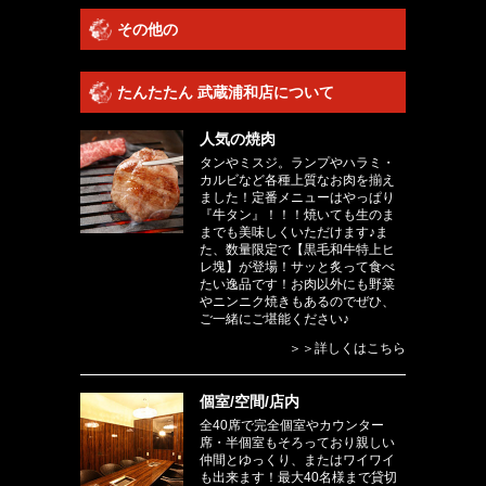
その他の
たんたたん 武蔵浦和店について
人気の焼肉
タンやミスジ。ランプやハラミ・
カルビなど各種上質なお肉を揃え
ました！定番メニューはやっぱり
『牛タン』！！！焼いても生のま
までも美味しくいただけます♪ま
た、数量限定で【黒毛和牛特上ヒ
レ塊】が登場！サッと炙って食べ
たい逸品です！お肉以外にも野菜
やニンニク焼きもあるのでぜひ、
ご一緒にご堪能ください♪
＞＞詳しくはこちら
個室/空間/店内
全40席で完全個室やカウンター
席・半個室もそろっており親しい
仲間とゆっくり、またはワイワイ
も出来ます！最大40名様まで貸切