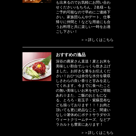
も出来るのでお気軽にお問い合わ
せください♪もちろん、2名様～も
ご予約可能なので早めにご連絡下
さい。家族団らんやデート、仕事
帰りに仲間と！などな用途にも合
うお料理と共に楽しい一時をお過
ごし下さい！
＞＞詳しくはこちら
おすすめの逸品
深谷の農家さん直送！麦とお米を
美味しい割合でふっくら炊き上げ
ました。お好きな量をお伝えくだ
さい！おひつは余分な水分を吸収
しさわらの良い香りと甘みを足し
てくれます。今までに食べたこと
の無い美味しいお米をぜひご堪能
あれ☆また、ご飯のおともにな
る、とろろ・彩玉子・紫蘇昆布な
ども揃っております！！！お肉と
頂いても更に絶品なこと、間違い
なし☆箸休めにポテトサラダやス
ウィートクリームチーズ、などア
ラカルトも豊富にあります！
＞＞詳しくはこちら