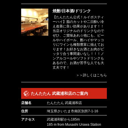
焼酎/日本酒/ドリンク
【たんたたん公式！ルイボスティ
ーハイ】脂のカットや二日酔い冷
え改善に良い効果があります！！
当店オリジナルのドリンクなので
ぜひ、ご賞味あれ☆他にも、ビー
ルやハイボール、酎ハイやマッコ
リにワインも種類豊富に揃えてお
ります！お好きなお酒とお肉がピ
ッタリ合う事間違いなし！！！ノ
ンアルコールやソフトドリンクも
あるので、お酒が苦手な人でも大
丈夫です！
＞＞詳しくはこちら
たんたたん 武蔵浦和店のご案内
店舗名
たんたたん 武蔵浦和店
住所
埼玉県さいたま市南区別所7-1-16
アクセス
武蔵浦和駅から185m
185 m from Musashi Urawa Station