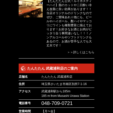
【たんたたん公式！ルイボスティ
ーハイ】脂のカットや二日酔い冷
え改善に良い効果があります！！
当店オリジナルのドリンクなので
ぜひ、ご賞味あれ☆他にも、ビー
ルやハイボール、酎ハイやマッコ
リにワインも種類豊富に揃えてお
ります！お好きなお酒とお肉がピ
ッタリ合う事間違いなし！！！ノ
ンアルコールやソフトドリンクも
あるので、お酒が苦手な人でも大
丈夫です！
＞＞詳しくはこちら
たんたたん 武蔵浦和店のご案内
店舗名
たんたたん 武蔵浦和店
住所
埼玉県さいたま市南区別所7-1-16
アクセス
武蔵浦和駅から185m
185 m from Musashi Urawa Station
048-709-0721
電話番号
営業時間
【月〜金】