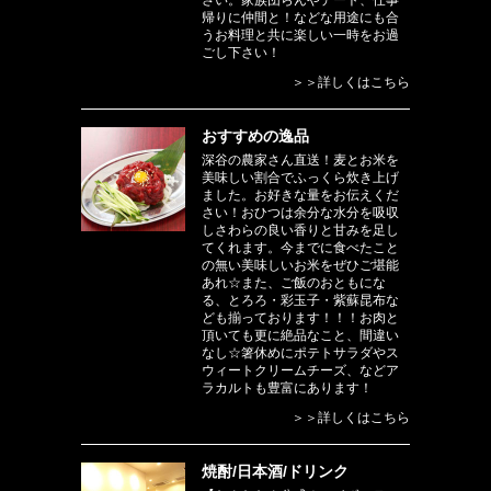
さい。家族団らんやデート、仕事
帰りに仲間と！などな用途にも合
うお料理と共に楽しい一時をお過
ごし下さい！
＞＞詳しくはこちら
おすすめの逸品
深谷の農家さん直送！麦とお米を
美味しい割合でふっくら炊き上げ
ました。お好きな量をお伝えくだ
さい！おひつは余分な水分を吸収
しさわらの良い香りと甘みを足し
てくれます。今までに食べたこと
の無い美味しいお米をぜひご堪能
あれ☆また、ご飯のおともにな
る、とろろ・彩玉子・紫蘇昆布な
ども揃っております！！！お肉と
頂いても更に絶品なこと、間違い
なし☆箸休めにポテトサラダやス
ウィートクリームチーズ、などア
ラカルトも豊富にあります！
＞＞詳しくはこちら
焼酎/日本酒/ドリンク