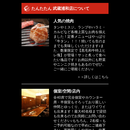
たんたたん 武蔵浦和店について
人気の焼肉
タンやミスジ。ランプやハラミ・
カルビなど各種上質なお肉を揃え
ました！定番メニューはやっぱり
『牛タン』！！！焼いても生のま
までも美味しくいただけます♪ま
た、数量限定で【黒毛和牛特上ヒ
レ塊】が登場！サッと炙って食べ
たい逸品です！お肉以外にも野菜
やニンニク焼きもあるのでぜひ、
ご一緒にご堪能ください♪
＞＞詳しくはこちら
個室/空間/店内
全40席で完全個室やカウンター
席・半個室もそろっており親しい
仲間とゆっくり、またはワイワイ
も出来ます！最大40名様まで貸切
も出来るのでお気軽にお問い合わ
せください♪もちろん、2名様～も
ご予約可能なので早めにご連絡下