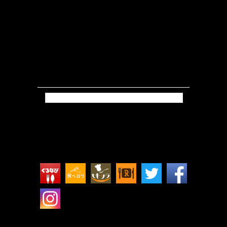
Tweets by isokkoshouten_h