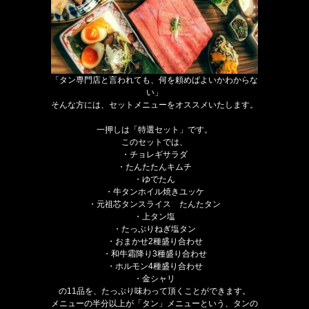
「タン専門店と言われても、何を頼めばよいかわからな
い」
そんな方には、セットメニューをオススメいたします。
一押しは「特選セット」です。
このセットでは、
・チョレギサラダ
・たんたたんキムチ
・ゆでたん
・牛タンホイル焼きユッケ
・元祖芯タンスライス たんたタン
・上タン塩
・たっぷりねぎ塩タン
・おまかせ2種盛り合わせ
・和牛霜降り3種盛り合わせ
・ホルモン4種盛り合わせ
・金シャリ
の11品を、たっぷり味わって頂くことができます。
メニューの半分以上が「タン」メニューという、タンの