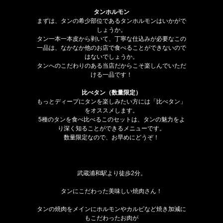
タンホルモン
まずは、タンの希少部位であるタンホルモンはいかがで
しょうか。
タン一本一本皮から剥いて、丁寧な仕込みが必要なこの
一品は、なかなか他のお店で食べることができないので
はないでしょうか。
タンへのこだわりのある当店だからこそ楽しんでいただ
ける一品です！
比べタン（数量限定）
もっとディープにタンを楽しみたい方には「比べタン」
をオススメします。
5種のタンを食べ比べるこのセットは、タンの魅力をよ
り深く知ることができるメニューです。
数量限定なので、お早めにどうぞ！
武蔵浦和駅より徒歩2分。
タンにこだわった美味しい焼肉さん！
タンの焼肉をメインにホルモンやカルビなど焼き加減に
もこだわったお肉が