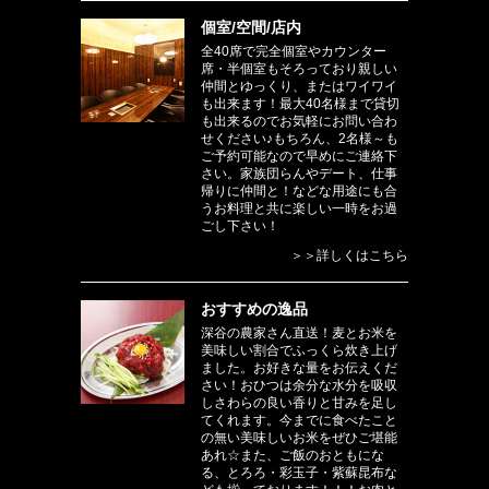
個室/空間/店内
全40席で完全個室やカウンター
席・半個室もそろっており親しい
仲間とゆっくり、またはワイワイ
も出来ます！最大40名様まで貸切
も出来るのでお気軽にお問い合わ
せください♪もちろん、2名様～も
ご予約可能なので早めにご連絡下
さい。家族団らんやデート、仕事
帰りに仲間と！などな用途にも合
うお料理と共に楽しい一時をお過
ごし下さい！
＞＞詳しくはこちら
おすすめの逸品
深谷の農家さん直送！麦とお米を
美味しい割合でふっくら炊き上げ
ました。お好きな量をお伝えくだ
さい！おひつは余分な水分を吸収
しさわらの良い香りと甘みを足し
てくれます。今までに食べたこと
の無い美味しいお米をぜひご堪能
あれ☆また、ご飯のおともにな
る、とろろ・彩玉子・紫蘇昆布な