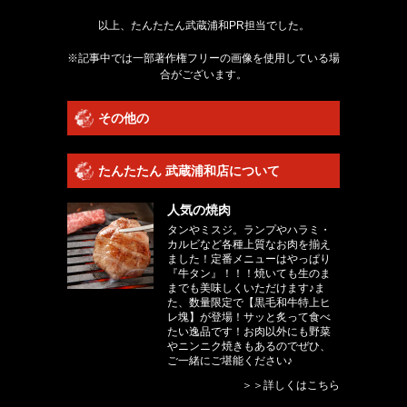
以上、たんたたん武蔵浦和PR担当でした。
※記事中では一部著作権フリーの画像を使用している場
合がございます。
その他の
たんたたん 武蔵浦和店について
人気の焼肉
タンやミスジ。ランプやハラミ・
カルビなど各種上質なお肉を揃え
ました！定番メニューはやっぱり
『牛タン』！！！焼いても生のま
までも美味しくいただけます♪ま
た、数量限定で【黒毛和牛特上ヒ
レ塊】が登場！サッと炙って食べ
たい逸品です！お肉以外にも野菜
やニンニク焼きもあるのでぜひ、
ご一緒にご堪能ください♪
＞＞詳しくはこちら