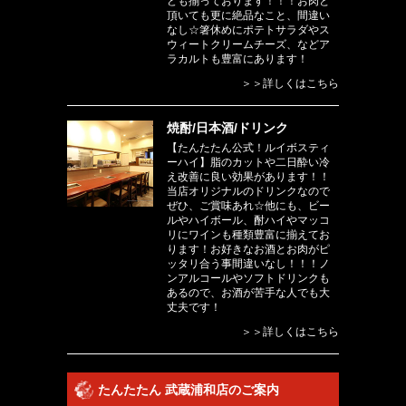
ども揃っております！！！お肉と
頂いても更に絶品なこと、間違い
なし☆箸休めにポテトサラダやス
ウィートクリームチーズ、などア
ラカルトも豊富にあります！
＞＞詳しくはこちら
焼酎/日本酒/ドリンク
【たんたたん公式！ルイボスティ
ーハイ】脂のカットや二日酔い冷
え改善に良い効果があります！！
当店オリジナルのドリンクなので
ぜひ、ご賞味あれ☆他にも、ビー
ルやハイボール、酎ハイやマッコ
リにワインも種類豊富に揃えてお
ります！お好きなお酒とお肉がピ
ッタリ合う事間違いなし！！！ノ
ンアルコールやソフトドリンクも
あるので、お酒が苦手な人でも大
丈夫です！
＞＞詳しくはこちら
たんたたん 武蔵浦和店のご案内