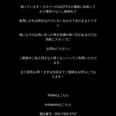
揃っています！カロリーのほぼ75％が脂肪に由来して
おり薄切りないし細切れで
食用にされる部位なのでレモンをかけて生のままどうぞ
☆
他にもそのお肉に合った焼き加減や食べ方があるのでお
気軽にスタッフに
お尋ねください♪
ご家族やご友人同士など様々なシーンでご利用いただけ
ます。
また貸切もOK！まずは当店までご連絡をお待ちしてお
ります！
Twitterは
こちら
Instagramは
こちら
電話番号：050-7302-5747