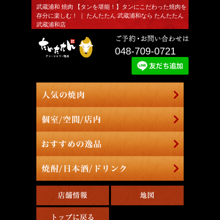
武蔵浦和 焼肉 【タンを堪能！】タンにこだわった焼肉を
存分に楽しむ！ ｜ たんたたん 武蔵浦和なら たんたたん
武蔵浦和店
048-709-0721