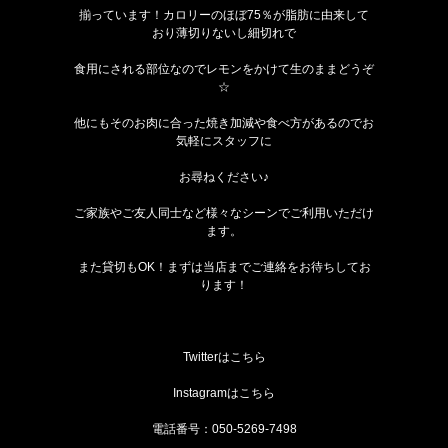
揃っています！カロリーのほぼ75％が脂肪に由来して
おり薄切りないし細切れで
食用にされる部位なのでレモンをかけて生のままどうぞ
☆
他にもそのお肉に合った焼き加減や食べ方があるのでお
気軽にスタッフに
お尋ねください♪
ご家族やご友人同士など様々なシーンでご利用いただけ
ます。
また貸切もOK！まずは当店までご連絡をお待ちしてお
ります！
Twitterは
こちら
Instagramは
こちら
電話番号：
050-5269-7498