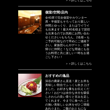
＞＞詳しくはこちら
個室/空間/店内
全40席で完全個室やカウンター
席・半個室もそろっており親しい
仲間とゆっくり、またはワイワイ
も出来ます！最大40名様まで貸切
も出来るのでお気軽にお問い合わ
せください♪もちろん、2名様～も
ご予約可能なので早めにご連絡下
さい。家族団らんやデート、仕事
帰りに仲間と！などな用途にも合
うお料理と共に楽しい一時をお過
ごし下さい！
＞＞詳しくはこちら
おすすめの逸品
深谷の農家さん直送！麦とお米を
美味しい割合でふっくら炊き上げ
ました。お好きな量をお伝えくだ
さい！おひつは余分な水分を吸収
しさわらの良い香りと甘みを足し
てくれます。今までに食べたこと
の無い美味しいお米をぜひご堪能
あれ☆また、ご飯のおともにな