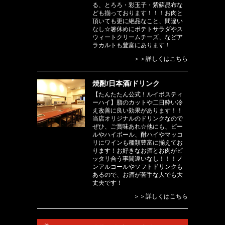
る、とろろ・彩玉子・紫蘇昆布な
ども揃っております！！！お肉と
頂いても更に絶品なこと、間違い
なし☆箸休めにポテトサラダやス
ウィートクリームチーズ、などア
ラカルトも豊富にあります！
＞＞詳しくはこちら
焼酎/日本酒/ドリンク
【たんたたん公式！ルイボスティ
ーハイ】脂のカットや二日酔い冷
え改善に良い効果があります！！
当店オリジナルのドリンクなので
ぜひ、ご賞味あれ☆他にも、ビー
ルやハイボール、酎ハイやマッコ
リにワインも種類豊富に揃えてお
ります！お好きなお酒とお肉がピ
ッタリ合う事間違いなし！！！ノ
ンアルコールやソフトドリンクも
あるので、お酒が苦手な人でも大
丈夫です！
＞＞詳しくはこちら