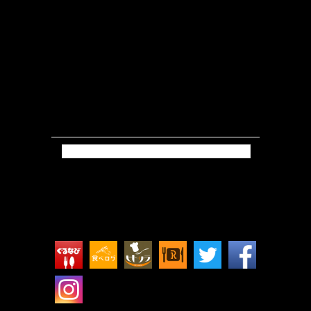
Tweets by isokkoshouten_h