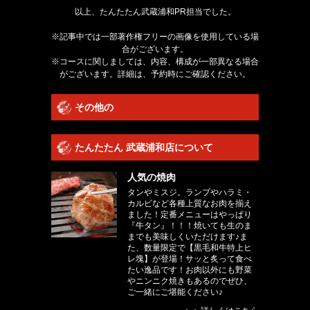
以上、たんたたん武蔵浦和PR担当でした。
※記事中では一部著作権フリーの画像を使用している場
合がございます。
※コースに関しましては、内容、構成が一部異なる場合
がございます。詳細は、予約時にご確認ください。
その他の
たんたたん 武蔵浦和店について
人気の焼肉
タンやミスジ。ランプやハラミ・
カルビなど各種上質なお肉を揃え
ました！定番メニューはやっぱり
『牛タン』！！！焼いても生のま
までも美味しくいただけます♪ま
た、数量限定で【黒毛和牛特上ヒ
レ塊】が登場！サッと炙って食べ
たい逸品です！お肉以外にも野菜
やニンニク焼きもあるのでぜひ、
ご一緒にご堪能ください♪