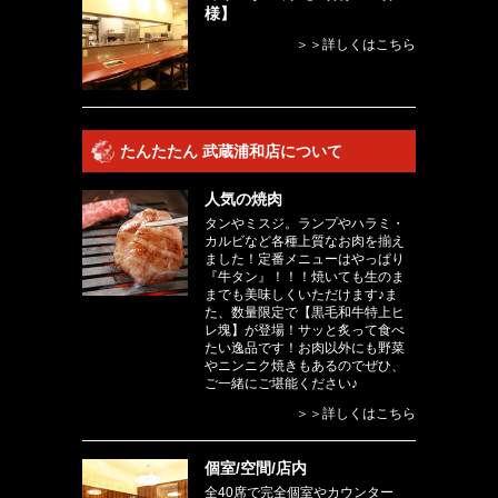
様】
＞＞詳しくはこちら
たんたたん 武蔵浦和店について
人気の焼肉
タンやミスジ。ランプやハラミ・
カルビなど各種上質なお肉を揃え
ました！定番メニューはやっぱり
『牛タン』！！！焼いても生のま
までも美味しくいただけます♪ま
た、数量限定で【黒毛和牛特上ヒ
レ塊】が登場！サッと炙って食べ
たい逸品です！お肉以外にも野菜
やニンニク焼きもあるのでぜひ、
ご一緒にご堪能ください♪
＞＞詳しくはこちら
個室/空間/店内
全40席で完全個室やカウンター