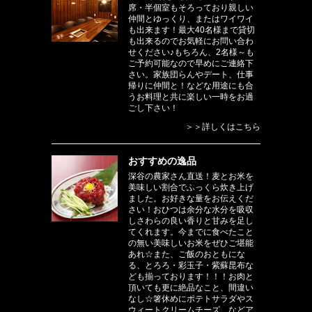
席・半個室もそろっており親しい
仲間とゆっくり、またはワイワイ
も出来ます！最大40名様まで貸切
も出来るのでお気軽にお問い合わ
せください♪もちろん、2名様～も
ご予約可能なので早めにご連絡下
さい。家族団らんやデート、仕事
帰りに仲間と！などな用途にも合
うお料理と共に楽しい一時をお過
ごし下さい！
＞＞詳しくはこちら
おすすめの逸品
深谷の農家さん直送！麦とお米を
美味しい割合でふっくら炊き上げ
ました。お好きな量をお伝えくだ
さい！おひつは余分な水分を吸収
しさわらの良い香りと甘みを足し
てくれます。今までに食べたこと
の無い美味しいお米をぜひご堪能
あれ☆また、ご飯のおともにな
る、とろろ・彩玉子・紫蘇昆布な
ども揃っております！！！お肉と
頂いても更に絶品なこと、間違い
なし☆箸休めにポテトサラダやス
ウィートクリームチーズ、などア