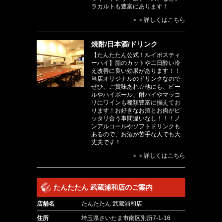
ラカルトも豊富にあります！
＞＞詳しくはこちら
焼酎/日本酒/ドリンク
【たんたたん公式！ルイボスティ
ーハイ】脂のカットや二日酔い冷
え改善に良い効果があります！！
当店オリジナルのドリンクなので
ぜひ、ご賞味あれ☆他にも、ビー
ルやハイボール、酎ハイやマッコ
リにワインも種類豊富に揃えてお
ります！お好きなお酒とお肉がピ
ッタリ合う事間違いなし！！！ノ
ンアルコールやソフトドリンクも
あるので、お酒が苦手な人でも大
丈夫です！
＞＞詳しくはこちら
たんたたん 武蔵浦和店のご案内
店舗名
たんたたん 武蔵浦和店
住所
埼玉県さいたま市南区別所7-1-16