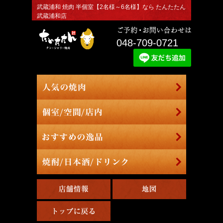
武蔵浦和 焼肉 半個室【2名様～6名様】なら たんたたん
武蔵浦和店
048-709-0721